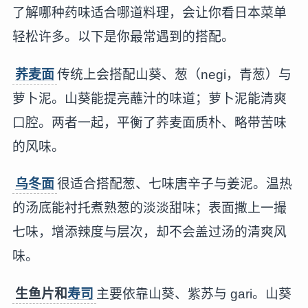
了解哪种药味适合哪道料理，会让你看日本菜单
轻松许多。以下是你最常遇到的搭配。
荞麦面
传统上会搭配山葵、葱（negi，青葱）与
萝卜泥。山葵能提亮蘸汁的味道；萝卜泥能清爽
口腔。两者一起，平衡了荞麦面质朴、略带苦味
的风味。
乌冬面
很适合搭配葱、七味唐辛子与姜泥。温热
的汤底能衬托煮熟葱的淡淡甜味；表面撒上一撮
七味，增添辣度与层次，却不会盖过汤的清爽风
味。
生鱼片和
寿司
主要依靠山葵、紫苏与 gari。山葵