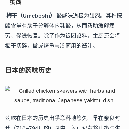
蜜饯
梅干（Umeboshi）
酸咸味道极为强烈。其柠檬
酸含量有助于分解体内乳酸，从而帮助缓解疲
劳、促进恢复。除了作为饭团馅料，主厨还会将
梅干切碎，做成烤鱼与冷面用的酱汁。
日本的药味历史
药味在日本的历史出乎意料地悠久。早在奈良时
代（710–794）的记录中，就已记载将山椒与生