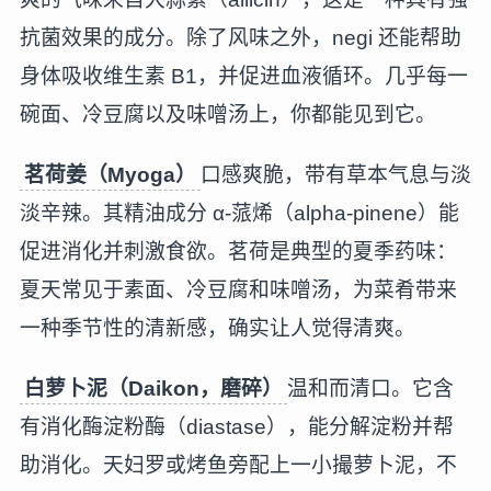
抗菌效果的成分。除了风味之外，negi 还能帮助
身体吸收维生素 B1，并促进血液循环。几乎每一
碗面、冷豆腐以及味噌汤上，你都能见到它。
茗荷姜（Myoga）
口感爽脆，带有草本气息与淡
淡辛辣。其精油成分 α-蒎烯（alpha-pinene）能
促进消化并刺激食欲。茗荷是典型的夏季药味：
夏天常见于素面、冷豆腐和味噌汤，为菜肴带来
一种季节性的清新感，确实让人觉得清爽。
白萝卜泥（Daikon，磨碎）
温和而清口。它含
有消化酶淀粉酶（diastase），能分解淀粉并帮
助消化。天妇罗或烤鱼旁配上一小撮萝卜泥，不