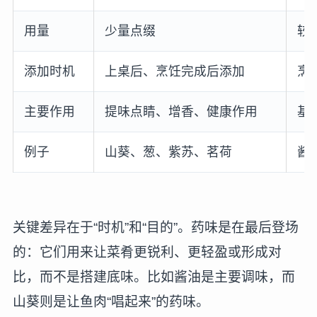
用量
少量点缀
较
添加时机
上桌后、烹饪完成后添加
烹
主要作用
提味点睛、增香、健康作用
基
例子
山葵、葱、紫苏、茗荷
酱
关键差异在于“时机”和“目的”。药味是在最后登场
的：它们用来让菜肴更锐利、更轻盈或形成对
比，而不是搭建底味。比如酱油是主要调味，而
山葵则是让鱼肉“唱起来”的药味。