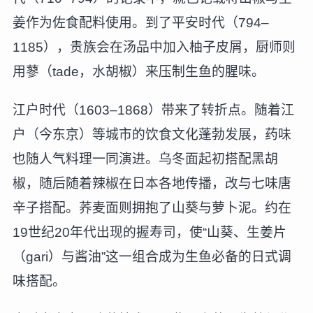
姜作为佐食配料使用。到了平安时代（794–
1185），贵族会在汤品中加入柚子皮屑，厨师则
用蓼（tade，水胡椒）来压制生鱼的腥味。
江户时代（1603–1868）带来了转折点。随着江
户（今东京）等城市的饮食文化蓬勃发展，药味
也随人气料理一同演进。乌冬面起初搭配黑胡
椒，随后随着辣椒在日本各地传播，改与七味唐
辛子搭配。荞麦面则拥抱了山葵与萝卜泥。约在
19世纪20年代出现的握寿司，使“山葵、生姜片
（gari）与酱油”这一组合成为生鱼必备的日式调
味搭配。