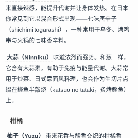
来直接辣感，能提升代谢并让身体发热。在日本
你常见到它以混合形式出现——七味唐辛子
（shichimi togarashi），一种常用于乌冬、烤鸡
串与火锅的七味香辛料。
大蒜（Ninniku）
味道浓烈而强势。和葱一样，
它含有大蒜素，有助于免疫与能量代谢。大蒜常
用于炒菜、日式意面风料理，也会作为生切片点
缀在鲣鱼半敲烧（katsuo no tataki，炙烤鲣鱼）
上。
柑橘
柚子（Yuzu）
带来花香与酸香交织的柑橘香