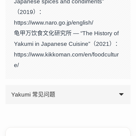
Japanese spices and condiments”
（2019）：
https://www.naro.go.jp/english/
龟甲万饮食文化研究所 — “The History of
Yakumi in Japanese Cuisine”（2021）：
https://www.kikkoman.com/en/foodcultur
e/
Yakumi 常见问题