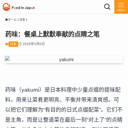
MENU
ホーム
日本
药味：餐桌上默默奉献的点睛之笔
2026年5月6日
日本
药味（yakumi）是日本料理中少量点缀的提味配
料，用来让菜肴更明亮、平衡并带来清爽感。可
以把它们理解为“有目的的日式点缀配菜”。它们不
是主角，而是让整道菜在最后一刻“对上了”的点睛