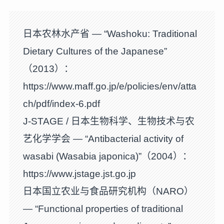
日本农林水产省 — “Washoku: Traditional
Dietary Cultures of the Japanese”
（2013）：
https://www.maff.go.jp/e/policies/env/atta
ch/pdf/index-6.pdf
J-STAGE / 日本生物科学、生物技术与农
艺化学学会 — “Antibacterial activity of
wasabi (Wasabia japonica)”（2004）：
https://www.jstage.jst.go.jp
日本国立农业与食品研究机构（NARO）
— “Functional properties of traditional