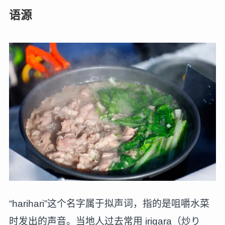
语源
“harihari”这个名字属于拟声词，指的是咀嚼水菜
时发出的声音。当地人过去常用 irigara（炒り