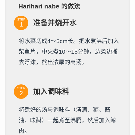
Harihari nabe 的做法
STEP
准备并烧开水
将水菜切成4～5cm长。把水煮沸后加入
柴鱼片，中火煮10～15分钟，边煮边撇
去浮沫，熬出浓厚的高汤。
STEP
加入调味料
将煮好的汤与调味料（清酒、糖、酱
油、味醂）一起煮至沸腾，然后加入鲸
肉。