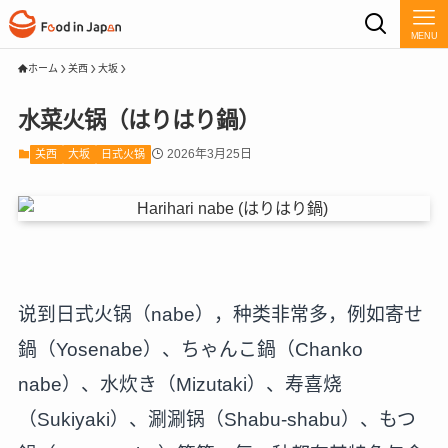
MENU
ホーム
关西
大坂
水菜火锅（はりはり鍋）
2026年3月25日
关西
大坂
日式火锅
说到日式火锅（nabe），种类非常多，例如寄せ
鍋（Yosenabe）、ちゃんこ鍋（Chanko
nabe）、水炊き（Mizutaki）、寿喜烧
（Sukiyaki）、涮涮锅（Shabu-shabu）、もつ