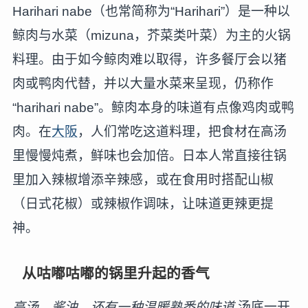
Harihari nabe（也常简称为“Harihari”）是一种以
鲸肉与水菜（mizuna，芥菜类叶菜）为主的火锅
料理。由于如今鲸肉难以取得，许多餐厅会以猪
肉或鸭肉代替，并以大量水菜来呈现，仍称作
“harihari nabe”。鲸肉本身的味道有点像鸡肉或鸭
肉。在
大阪
，人们常吃这道料理，把食材在高汤
里慢慢炖煮，鲜味也会加倍。日本人常直接往锅
里加入辣椒增添辛辣感，或在食用时搭配山椒
（日式花椒）或辣椒作调味，让味道更辣更提
神。
从咕嘟咕嘟的锅里升起的香气
高汤、酱油，还有一种温暖熟悉的味道
汤底一开