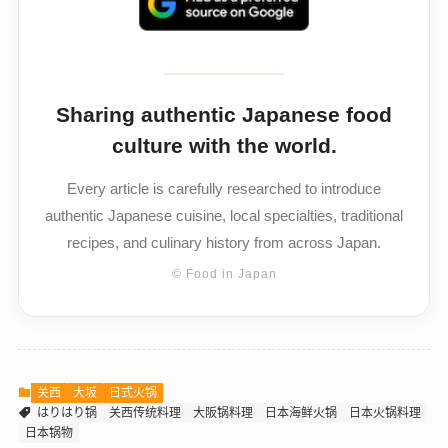
Sharing authentic Japanese food
culture with the world.
Every article is carefully researched to introduce
authentic Japanese cuisine, local specialties, traditional
recipes, and culinary history from across Japan.
© Food in Japan
关西
大坂
日式火锅
はりはり锅
关西传统料理
大阪锅料理
日本海鲜火锅
日本火锅料理
日本锅物