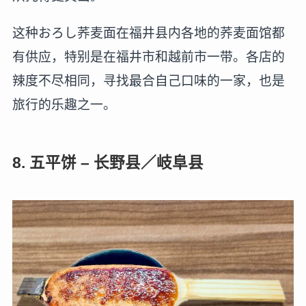
这种おろし荞麦面在福井县内各地的荞麦面馆都
有供应，特别是在福井市和越前市一带。各店的
辣度不尽相同，寻找最合自己口味的一家，也是
旅行的乐趣之一。
8. 五平饼 – 长野县／岐阜县