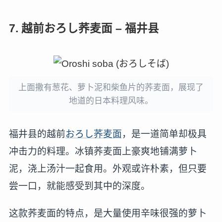
7. 越前おろし荞麦面 – 福井县
上面撒有葱花、萝卜泥和柴鱼片的荞麦面，展现了
地道的日本料理风味。
福井县的越前
おろし荞麦面
，是一道简单却极具
冲击力的料理。冰镇荞麦面上豪爽地铺满萝卜
泥，浇上汤汁一起食用。外观或许朴素，但只要
尝一口，就能感受到其中的深度。
这款荞麦面的特点，是大量使用辛味很强的萝卜