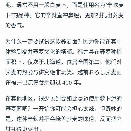
泥。通常不用一般白萝卜，而是使用名为“辛味萝
卜”的品种。它的辛辣直冲鼻腔，更加衬托出荞麦
的香气。
为什么一定要试试这款荞麦面？因为你能在其中
体验到福井荞麦文化的精髓。福井县在荞麦种植
面积上，仅次于北海道，位居全国第二。他们对
荞麦的热爱与讲究绝非玩笑。越前おろし荞麦面
在福井已流传食用超过 400 年。
在其他地区，很少见到会如此豪迈使用萝卜泥的
荞麦面吧？一开始你可能会担心太辣，但奇妙的
是，这种辛辣并不会掩盖荞麦的味道，反而把它
烘托得更突出。