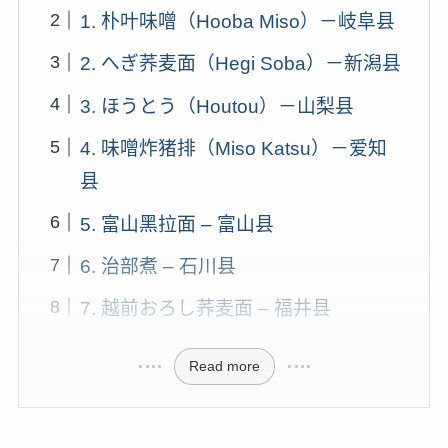
1. 朴叶味噌（Hooba Miso）－岐阜县
2. へぎ荞麦面（Hegi Soba）－新潟县
3. ほうとう（Houtou）－山梨县
4. 味噌炸猪排（Miso Katsu）－爱知
县
5. 富山黑拉面 – 富山县
6. 治部煮 – 石川县
7. 越前おろし荞麦面 – 福井县
Read more