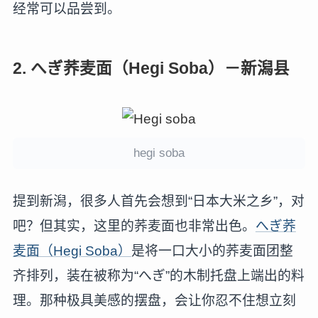
经常可以品尝到。
2. へぎ荞麦面（Hegi Soba）－新潟县
hegi soba
提到新潟，很多人首先会想到“日本大米之乡”，对
吧？但其实，这里的荞麦面也非常出色。
へぎ荞
麦面（Hegi Soba）
是将一口大小的荞麦面团整
齐排列，装在被称为“へぎ”的木制托盘上端出的料
理。那种极具美感的摆盘，会让你忍不住想立刻