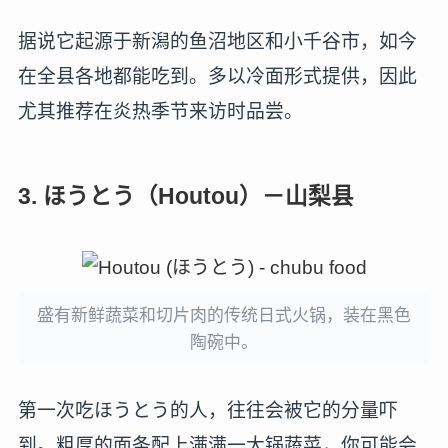
据说它起源于新潟的鱼沼地区和小千谷市，如今
在全县各地都能吃到。多以冷面形式提供，因此
尤其推荐在炎热季节来访时品尝。
3. ほうとう（Houtou）－山梨县
盛有新鲜蔬菜和切片肉的传统日式火锅，装在黑色
陶碗中。
第一次吃ほうとう的人，往往会被它的分量吓
到。粗厚的面条配上满满一大锅蔬菜，你可能会