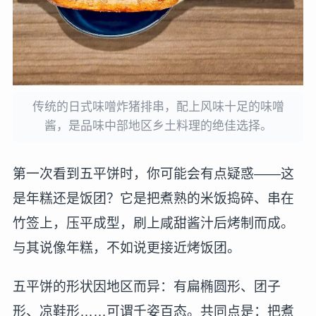
传统的日式味噌炸猪排串，配上风味十足的味噌
酱，是品味中部地区乡土料理的绝佳选择。
第一次看到五平饼时，你可能会有点疑惑——这
是年糕还是饭团？它是把煮熟的米饭捣碎、串在
竹签上，压平成型，刷上咸甜酱汁后烤制而成。
与其说像年糕，不如说更接近烤饭团。
五平饼的形状因地区而异：有扁椭圆形、团子
形、凉鞋形……可谓千姿百态。共同点是：把煮