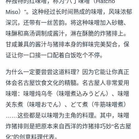
种独特的红味噌，称为“八丁味噌（Hatcho
Miso）”。这种经过长时间熟成的味噌，风味浓郁
深沉，还带有一丝苦韵。将这种味噌加入砂糖、
味醂和高汤调制成酱汁，淋在酥脆的炸猪排上。
甘咸兼具的酱汁与猪排本身的鲜味完美契合，保
证让你一口接一口配着白饭吃个不停。
为什么一定要尝尝这道料理？因为它能让你真正
体会名古屋饮食文化的精髓。名古屋人非常爱用
味噌：味噌炖乌冬（味噌煮込みうどん）、味噌
关东煮（味噌おでん）、どて煮（牛筋味噌煮）
……这些都是以味噌为主角的料理。其中，味噌
炸猪排则是把原本来自西洋的炸猪排巧妙“名古屋
化”的创意料理代表。