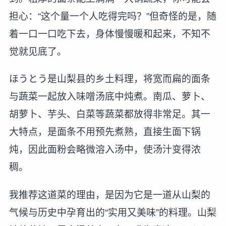
担心：“这个量一个人吃得完吗？”但奇怪的是，随
着一口一口吃下去，身体慢慢暖和起来，不知不
觉就见底了。
ほうとう是山梨县的乡土料理，将宽而扁的面条
与蔬菜一起放入味噌汤底中炖煮。南瓜、萝卜、
胡萝卜、芋头、白菜等蔬菜都放得非常足。其一
大特点，是面条不用预先煮熟，直接生面下锅
炖，因此面粉会略微溶入汤中，使汤汁变得浓
稠。
我推荐这道菜的理由，是因为它是一道从山梨的
气候与历史中孕育出的“实用又美味”的料理。山梨