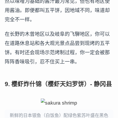
然以味噌为基础的酱汁最为常见，但也有地区使
用酱油。即便都叫五平饼，因地域不同，味道却
完全不一样。
在长野的木曾地区以及岐阜的飞騨地区，你可以
在道路休息站和各大观光景点品尝到现烤的五平
饼。有时还会现场示范烤制过程，你一定会被那
阵阵香味吸引，忍不住买上一串。
9. 樱虾炸什锦（樱虾天妇罗饼）- 静冈县
新鲜的日本银鱼（白饭鱼）配绿色紫苏叶盛在黑色