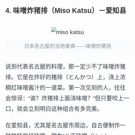
4. 味噌炸猪排（Miso Katsu）－爱知县
日本名古屋的当地美食——味噌炸猪排
说到代表名古屋的料理，那一定少不了味噌炸猪
排。它是在炸好的猪排（とんかつ）上，浇上浓
稠红味噌酱汁的一道菜。第一次见到的人，往往
会惊讶：“诶？炸猪排上面浇味噌？”但只要咬上一
口，就会立刻明白这种组合有多完美。
在爱知县，尤其是名古屋市周边，自古便制作一