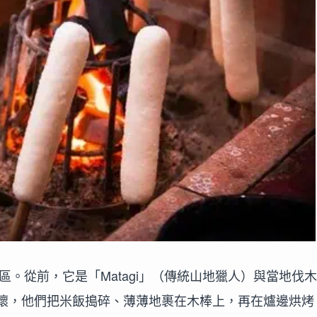
鹿地區。從前，它是「Matagi」（傳統山地獵人）與當地伐
壞，他們把米飯搗碎、薄薄地裹在木棒上，再在爐邊烘烤