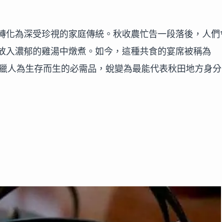
轉化為深受珍視的家庭傳統。秋收農忙告一段落後，人們
放入濃郁的雞湯中燉煮。如今，這種共食的宴席被稱為
npo 從獵人為生存而生的必需品，蛻變為最能代表秋田地方身