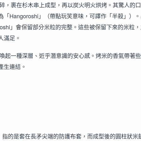
飯稍微搗碎，裹在杉木串上成型，再以炭火明火烘烤。其驚人的
Hangoroshi」（帶點玩笑意味，可譯作「半殺」）。
roshi」會保留部分米粒的完整。這些被保留下來的米粒，
人滿足。
人而言會喚起一種深層、近乎潛意識的安心感。烤米的香氣帶著
產生連結。
o」指的是套在長矛尖端的防護布套，而成型後的圓柱狀米