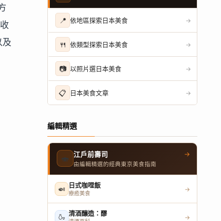
方
📍
依地區探索日本美食
→
國收
以及
🍴
依類型探索日本美食
→
📷
以照片選日本美食
→
📋
日本美食文章
→
編輯精選
→
江戶前壽司
🍣
由編輯精選的經典東京美食指南
日式咖哩飯
🍛
→
療癒美食
清酒釀造：醪
🍶
→