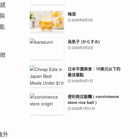
口感
梅酒
與
2026年8月3日
能
烏魚子 (からすみ)
2026年8月2日
些微
日本平價美食：10美元以下的
最佳餐點
2026年8月1日
便利商店飯糰 ( convinience
store rice ball )
2026年7月31日
飯外