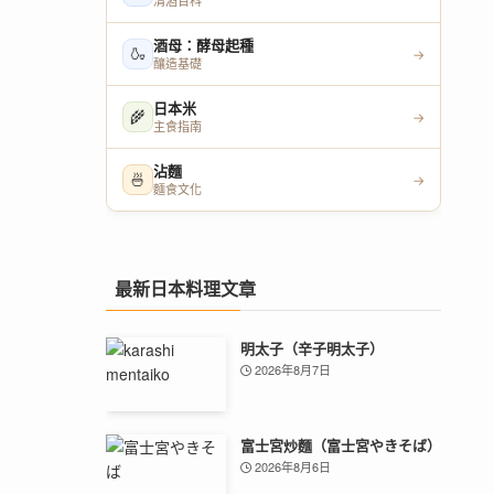
清酒百科
酒母：酵母起種
🍶
→
釀造基礎
日本米
🌾
→
主食指南
沾麵
🍜
→
麵食文化
最新日本料理文章
明太子（辛子明太子）
2026年8月7日
富士宮炒麵（富士宮やきそば）
2026年8月6日