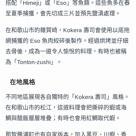
搭配「Himeji」或「Eso」等魚類。這些魚多在春
至夏季捕獲，會先切成三片並預先鹽漬處理。
在和歌山市的雜賀崎，Kokera 壽司會使用以底拖
網捕獲的 Eso 魚肉絞碎後製作。經過烘烤並仔細
去骨後，成為一道令人愉悅的料理，有時也被稱
為「Tonton-zushi」。
在地風格
不同地區展現各自獨特的「Kokera 壽司」風格。
在和歌山市的松江，這道料理會把撕碎的蝦或海
鯛與醋飯層層堆疊；有時也會用紅鯛取代蝦。
那智勝浦町也有自家版本，加入黑豆、川蝦、香