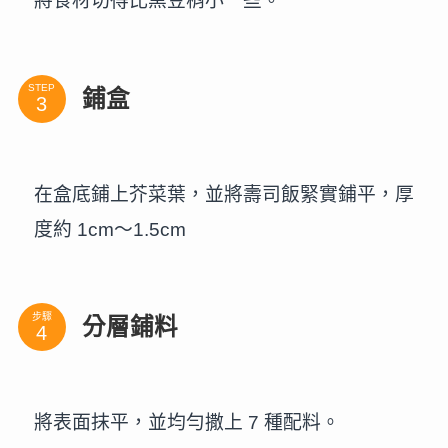
將食材切得比黑豆稍小一些。
STEP
鋪盒
在盒底鋪上芥菜葉，並將壽司飯緊實鋪平，厚
度約 1cm～1.5cm
步驟
分層鋪料
將表面抹平，並均勻撒上 7 種配料。