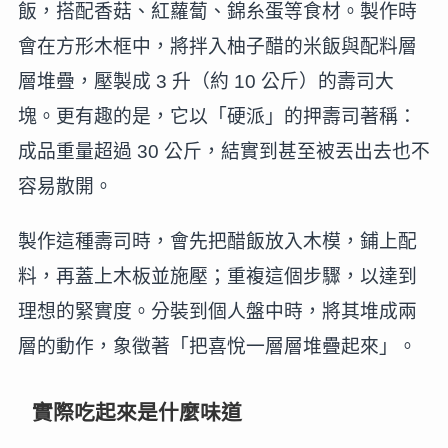
飯，搭配香菇、紅蘿蔔、錦糸蛋等食材。製作時
會在方形木框中，將拌入柚子醋的米飯與配料層
層堆疊，壓製成 3 升（約 10 公斤）的壽司大
塊。更有趣的是，它以「硬派」的押壽司著稱：
成品重量超過 30 公斤，結實到甚至被丟出去也不
容易散開。
製作這種壽司時，會先把醋飯放入木模，鋪上配
料，再蓋上木板並施壓；重複這個步驟，以達到
理想的緊實度。分裝到個人盤中時，將其堆成兩
層的動作，象徵著「把喜悅一層層堆疊起來」。
實際吃起來是什麼味道