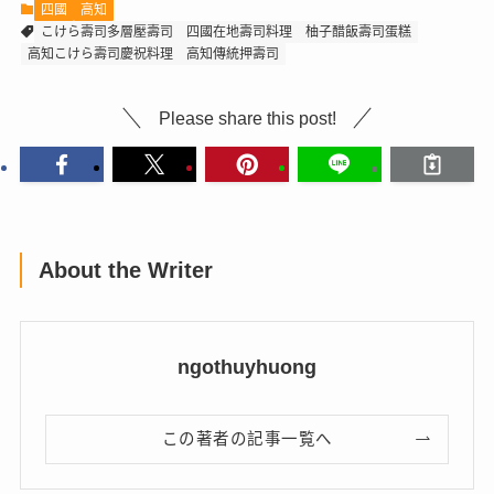
四國
高知
こけら壽司多層壓壽司
四國在地壽司料理
柚子醋飯壽司蛋糕
高知こけら壽司慶祝料理
高知傳統押壽司
Please share this post!
About the Writer
ngothuyhuong
この著者の記事一覧へ