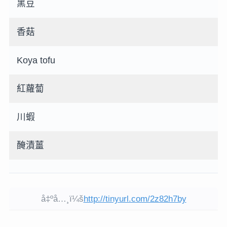
黑豆
香菇
Koya tofu
紅蘿蔔
川蝦
醃漬薑
å‡ºå…¸ï¼š
http://tinyurl.com/2z82h7by