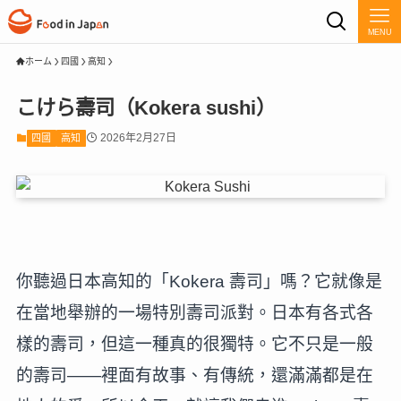
MENU
ホーム
四國
高知
こけら壽司（Kokera sushi）
2026年2月27日
四國
高知
你聽過日本高知的「Kokera 壽司」嗎？它就像是
在當地舉辦的一場特別壽司派對。日本有各式各
樣的壽司，但這一種真的很獨特。它不只是一般
的壽司——裡面有故事、有傳統，還滿滿都是在