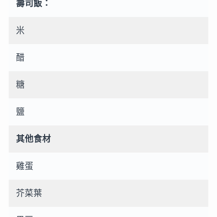
壽司飯：
米
醋
糖
鹽
其他食材
雞蛋
芥菜葉