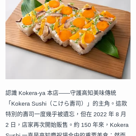
認識 Kokera-ya 本店——守護高知美味傳統
「Kokera Sushi（こけら壽司）」的主角。這款
特別的壽司一度幾乎被遺忘，但在 2022 年 8 月
2 日，店家再次開始販售。約 150 年來，Kokera
Sushi 一直是高知慶祝場合中的重要美食；然而