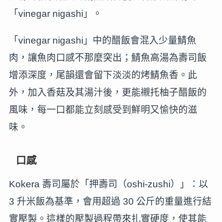
「vinegar nigashi」。
「vinegar nigashi」中的醋飯會混入少量鯖魚
肉，讓魚肉口感不那麼突出；鯖魚高湯為壽司飯
增添深度，尾韻還會留下淡淡的烤鯖魚香。此
外，加入香菇及其湯汁後，更能襯托柚子醋飯的
風味，每一口都能立刻感受到鮮明又愉快的滋
味。
口感
Kokera 壽司屬於「押壽司（oshi-zushi）」：以
3 升米飯為基準，會用超過 30 公斤的重量進行結
實壓製。這樣的壓製過程帶來扎實硬度，使其能