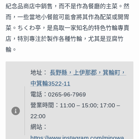
紀念品商店中銷售，而不是作為餐廳的主菜。然
而，一些當地小餐館可能會將其作為配菜或開胃
菜。ちくわ亭，是鳥取一家知名的特色竹輪專賣
店，特別專注於製作各種竹輪，尤其是豆腐竹
輪。
地址：
長野縣，上伊那郡，箕輪町，
中箕輪3522-11
電話：0265-96-7969
營業時間：11:00 – 15:00; 17:00 –
22:00
網站：
https://www.instagram.com/minowa_