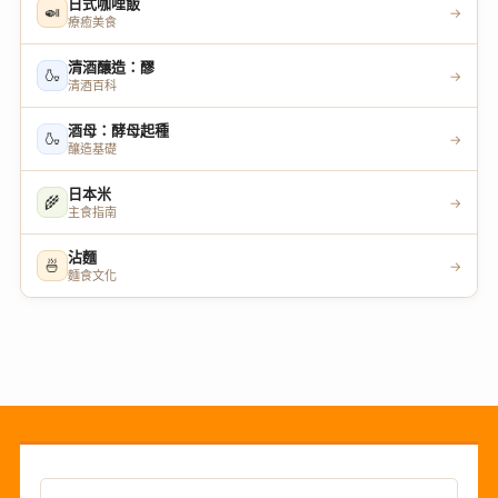
日式咖哩飯
🍛
→
療癒美食
清酒釀造：醪
🍶
→
清酒百科
酒母：酵母起種
🍶
→
釀造基礎
日本米
🌾
→
主食指南
沾麵
🍜
→
麵食文化