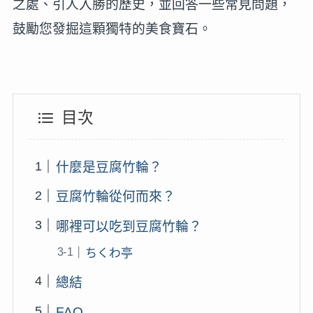
之處、引人入勝的歷史，並回答一些常見問題，
鼓勵您發掘這顆獨特的美食寶石。
目次
什麼是豆腐竹輪？
豆腐竹輪從何而來？
哪裡可以吃到豆腐竹輪？
ちくわ亭
總結
FAQ