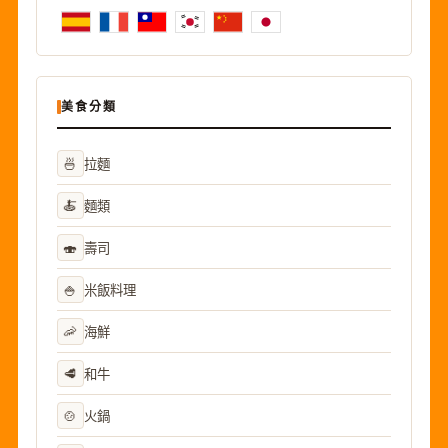
美食分類
🍜
拉麵
🍝
麵類
🍣
壽司
🍚
米飯料理
🦐
海鮮
🥩
和牛
🍲
火鍋