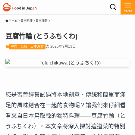
MENU
ホーム
日本料理
日本海鮮
豆腐竹輪 (とうふちくわ)
2025年9月13日
中國
鳥取
日本海鮮
您是否曾經嘗試過將本地創意、傳統和簡單而滿
足的風味結合在一起的食物呢？讓我們來仔細看
看來自日本鳥取縣的獨特料理——豆腐竹輪（と
うふちくわ）。本文章將深入探討這道菜的特別