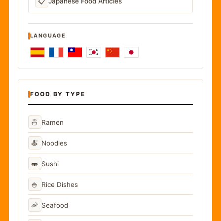
📋
Japanese Food Articles
LANGUAGE
FOOD BY TYPE
🍜
Ramen
🍝
Noodles
🍣
Sushi
🍚
Rice Dishes
🦐
Seafood