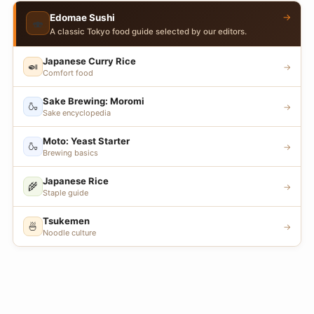
→
Edomae Sushi
🍣
A classic Tokyo food guide selected by our editors.
Japanese Curry Rice
🍛
→
Comfort food
Sake Brewing: Moromi
🍶
→
Sake encyclopedia
Moto: Yeast Starter
🍶
→
Brewing basics
Japanese Rice
🌾
→
Staple guide
Tsukemen
🍜
→
Noodle culture