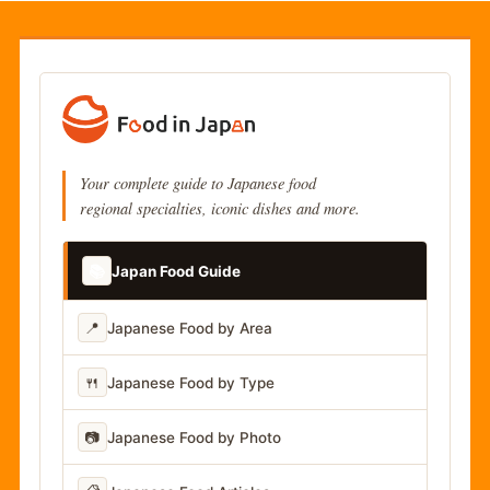
Your complete guide to Japanese food
regional specialties, iconic dishes and more.
📚
Japan Food Guide
📍
Japanese Food by Area
🍴
Japanese Food by Type
📷
Japanese Food by Photo