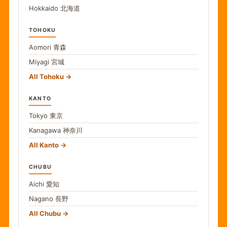
Hokkaido
北海道
TOHOKU
Aomori
青森
Miyagi
宮城
All Tohoku
KANTO
Tokyo
東京
Kanagawa
神奈川
All Kanto
CHUBU
Aichi
愛知
Nagano
長野
All Chubu