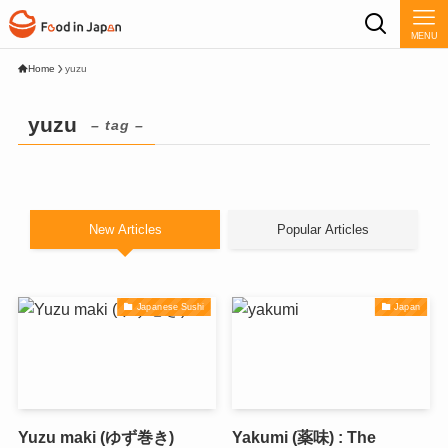
MENU
Home
yuzu
yuzu
– tag –
New Articles
Popular Articles
Japanese Sushi
Japan
Yuzu maki (ゆず巻き)
Yakumi (薬味) : The