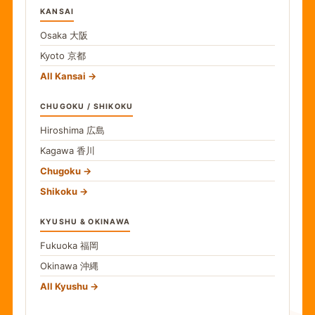
KANSAI
Osaka
大阪
Kyoto
京都
All Kansai
CHUGOKU / SHIKOKU
Hiroshima
広島
Kagawa
香川
Chugoku
Shikoku
KYUSHU & OKINAWA
Fukuoka
福岡
Okinawa
沖縄
All Kyushu