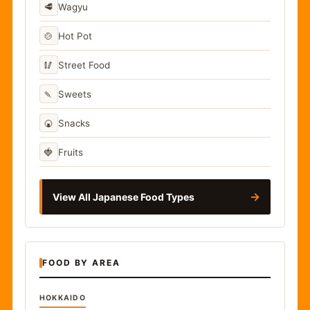
🥩
Wagyu
🍲
Hot Pot
🥢
Street Food
🍡
Sweets
🍘
Snacks
🍓
Fruits
→
View All Japanese Food Types
FOOD BY AREA
HOKKAIDO