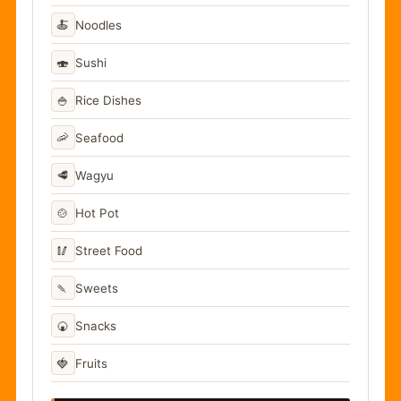
🍝
Noodles
🍣
Sushi
🍚
Rice Dishes
🦐
Seafood
🥩
Wagyu
🍲
Hot Pot
🥢
Street Food
🍡
Sweets
🍘
Snacks
🍓
Fruits