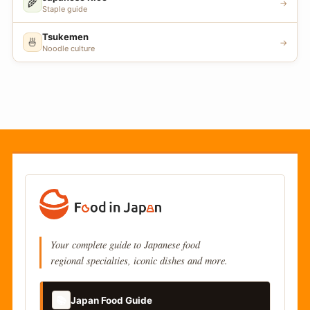
🌾
→
Staple guide
Tsukemen
🍜
→
Noodle culture
Your complete guide to Japanese food
regional specialties, iconic dishes and more.
📚
Japan Food Guide