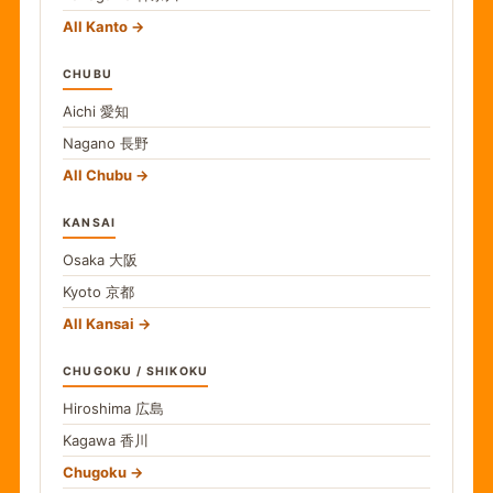
All Kanto
CHUBU
Aichi
愛知
Nagano
長野
All Chubu
KANSAI
Osaka
大阪
Kyoto
京都
All Kansai
CHUGOKU / SHIKOKU
Hiroshima
広島
Kagawa
香川
Chugoku