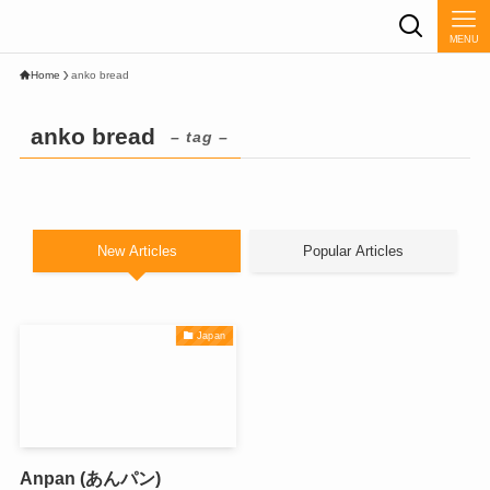
MENU
Home
anko bread
anko bread
– tag –
New Articles
Popular Articles
Japan
Anpan (あんパン)