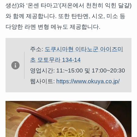
생선)와 ‘온센 타마고’(저온에서 천천히 익힌 달걀)
와 함께 제공합니다. 또한 탄탄멘, 시오, 미소 등
다양한 라멘 변형 메뉴도 제공합니다.
주소:
도쿠시마현 이타노군 아이즈미
초 모토무라 134-14
영업시간: 11:~15:00 및 17:00~20:30
웹사이트:
https://www.okuya.co.jp/