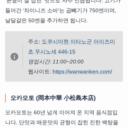
‘균형이 잘 잡힌’ 맛으로 자주 언급됩니다. 고기가
들어간 ‘차이니즈 소바’는 곱빼기가 750엔이며,
날달걀은 50엔을 추가하면 됩니다.
주소:
도쿠시마현 이타노군 아이즈미
초 우시노세 446-15
영업시간: 11:00~20:00
웹사이트:
https://wanwanken.com/
오카모토 (岡本中華 小松島本店)
오카모토는 60년 넘게 이어져 온 지역 음식점입
니다. 단맛과 매운맛의 균형이 잡힌 진한 백탕을