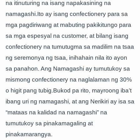
na itinuturing na isang napakasining na
namagashi.Ito ay isang confectionery para sa
mga pagdiriwang at mabuting pakikitungo para
sa mga espesyal na customer, at bilang isang
confectionery na tumutugma sa madilim na tsaa
ng seremonya ng tsaa, inihahain nila ito ayon
sa panahon. Ang Namagashi ay tumutukoy sa
mismong confectionery na naglalaman ng 30%
o higit pang tubig.Bukod pa rito, mayroong iba’t
ibang uri ng namagashi, at ang Nerikiri ay isa sa
“mataas na kalidad na namagashi” na
tumutukoy sa pinakamagaling at
pinakamarangya.