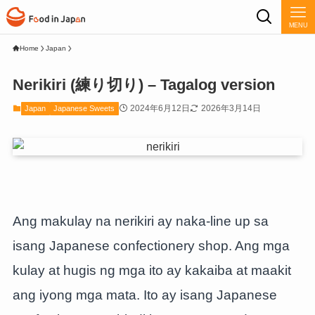
MENU
Home
Japan
Nerikiri (練り切り) – Tagalog version
2024年6月12日
2026年3月14日
Japan
Japanese Sweets
Ang makulay na nerikiri ay naka-line up sa
isang Japanese confectionery shop. Ang mga
kulay at hugis ng mga ito ay kakaiba at maakit
ang iyong mga mata. Ito ay isang Japanese