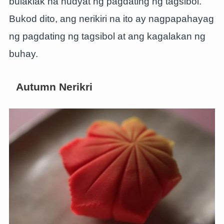
bulaklak na hudyat ng pagdating ng tagsibol.
Bukod dito, ang nerikiri na ito ay nagpapahayag
ng pagdating ng tagsibol at ang kagalakan ng
buhay.
Autumn Nerikri