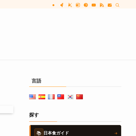
言語
探す
📚
日本食ガイド
→