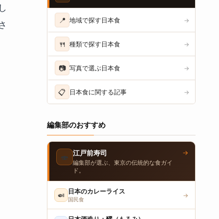
し
📍
地域で探す日本食
→
さ
🍴
種類で探す日本食
→
📷
写真で選ぶ日本食
→
📋
日本食に関する記事
→
編集部のおすすめ
→
江戸前寿司
🍣
編集部が選ぶ、東京の伝統的な食ガイ
ド。
日本のカレーライス
🍛
→
国民食