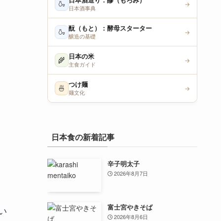
日本酒造り：醪（もろみ）
🍶
→
日本酒事典
酛（もと）：酵母スターター
🍶
→
醸造の基礎
日本の米
🌾
→
主食ガイド
つけ麺
🍜
→
麺文化
日本食の新着記事
辛子明太子
2026年8月7日
富士宮やきそば
い
2026年8月6日