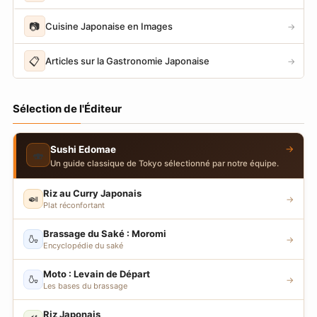
📷
Cuisine Japonaise en Images
→
📋
Articles sur la Gastronomie Japonaise
→
Sélection de l'Éditeur
→
Sushi Edomae
🍣
Un guide classique de Tokyo sélectionné par notre équipe.
Riz au Curry Japonais
🍛
→
Plat réconfortant
Brassage du Saké : Moromi
🍶
→
Encyclopédie du saké
Moto : Levain de Départ
🍶
→
Les bases du brassage
Riz Japonais