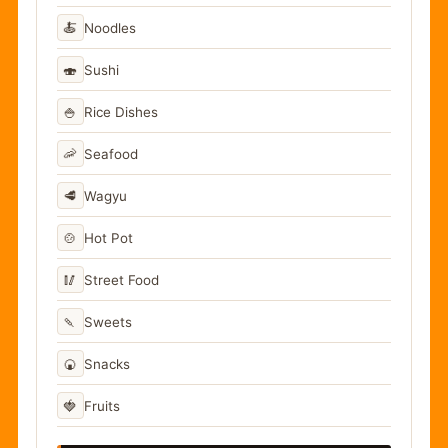
🍝
Noodles
🍣
Sushi
🍚
Rice Dishes
🦐
Seafood
🥩
Wagyu
🍲
Hot Pot
🥢
Street Food
🍡
Sweets
🍘
Snacks
🍓
Fruits