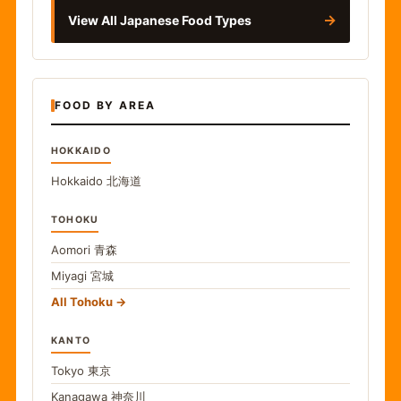
→
View All Japanese Food Types
FOOD BY AREA
HOKKAIDO
Hokkaido
北海道
TOHOKU
Aomori
青森
Miyagi
宮城
All Tohoku
KANTO
Tokyo
東京
Kanagawa
神奈川