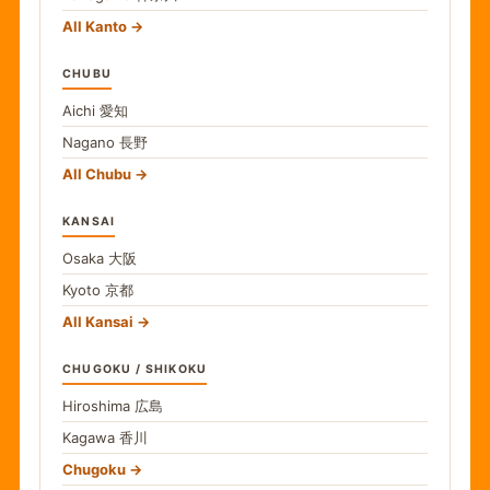
All Kanto
CHUBU
Aichi
愛知
Nagano
長野
All Chubu
KANSAI
Osaka
大阪
Kyoto
京都
All Kansai
CHUGOKU / SHIKOKU
Hiroshima
広島
Kagawa
香川
Chugoku