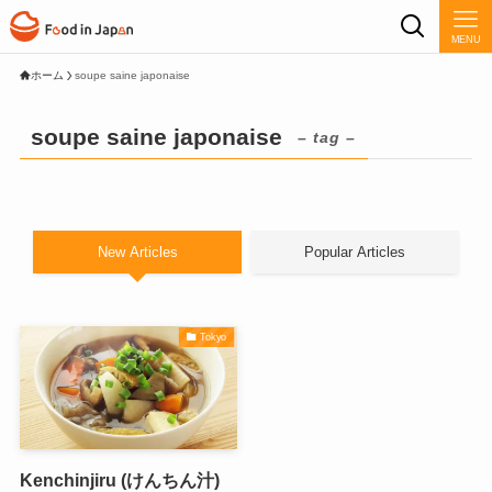
MENU
ホーム
soupe saine japonaise
soupe saine japonaise
– tag –
New Articles
Popular Articles
Tokyo
Kenchinjiru (けんちん汁)