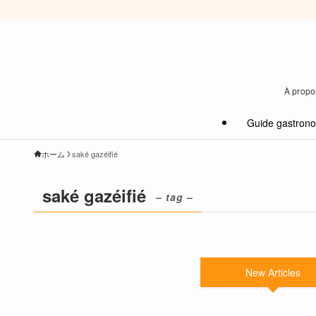
À propos
Guide gastron
ホーム
saké gazéifié
saké gazéifié
– tag –
New Articles