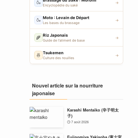
Brassage du Saké : Moromi
🍶
→
Encyclopédie du saké
Moto : Levain de Départ
🍶
→
Les bases du brassage
Riz Japonais
🌾
→
Guide de l'aliment de base
Tsukemen
🍜
→
Culture des nouilles
Nouvel article sur la nourriture
japonaise
Karashi Mentaiko (辛子明太
子)
7 août 2026
Fujinomiya Yakisoba (富士宮