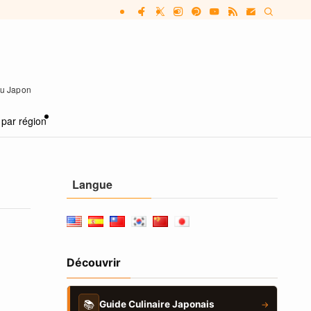
 au Japon
 par région
Langue
Découvrir
📚
Guide Culinaire Japonais
→