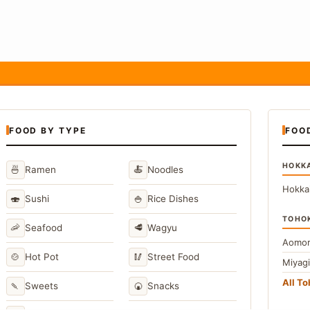
FOOD BY TYPE
FOO
HOKK
🍜
🍝
Ramen
Noodles
Hokka
🍣
🍚
Sushi
Rice Dishes
TOHO
🦐
🥩
Seafood
Wagyu
Aomor
🍲
🥢
Hot Pot
Street Food
Miyag
All T
🍡
🍘
Sweets
Snacks