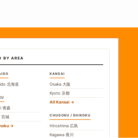
D BY AREA
AIDO
KANSAI
ido
北海道
Osaka
大阪
Kyoto
京都
KU
All Kansai
i
青森
CHUGOKU / SHIKOKU
i
宮城
ohoku
Hiroshima
広島
Kagawa
香川