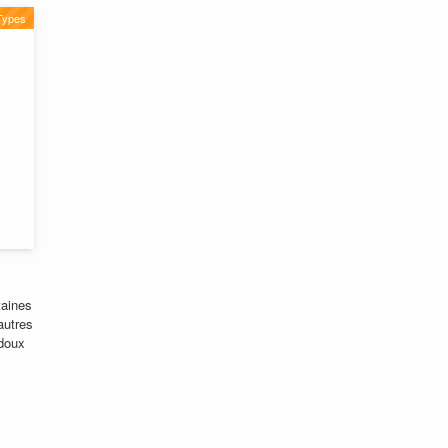
Types
taines
autres
 doux