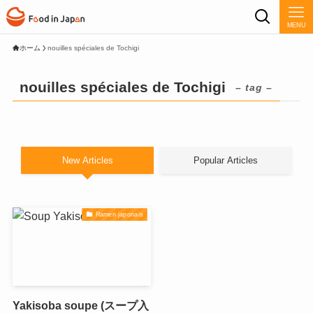
MENU
ホーム
nouilles spéciales de Tochigi
nouilles spéciales de Tochigi
– tag –
New Articles
Popular Articles
Ramen japonais
Yakisoba soupe (スープ入