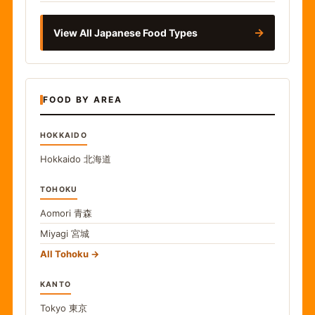
→
View All Japanese Food Types
FOOD BY AREA
HOKKAIDO
Hokkaido
北海道
TOHOKU
Aomori
青森
Miyagi
宮城
All Tohoku
KANTO
Tokyo
東京