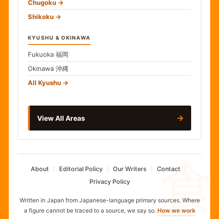
Chugoku
Shikoku
KYUSHU & OKINAWA
Fukuoka
福岡
Okinawa
沖縄
All Kyushu
→
View All Areas
食
About
Editorial Policy
Our Writers
Contact
Privacy Policy
Written in Japan from Japanese-language primary sources. Where
a figure cannot be traced to a source, we say so.
How we work