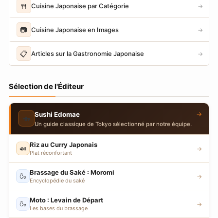
🍴
Cuisine Japonaise par Catégorie
→
📷
Cuisine Japonaise en Images
→
📋
Articles sur la Gastronomie Japonaise
→
Sélection de l'Éditeur
→
Sushi Edomae
🍣
Un guide classique de Tokyo sélectionné par notre équipe.
Riz au Curry Japonais
🍛
→
Plat réconfortant
Brassage du Saké : Moromi
🍶
→
Encyclopédie du saké
Moto : Levain de Départ
🍶
→
Les bases du brassage