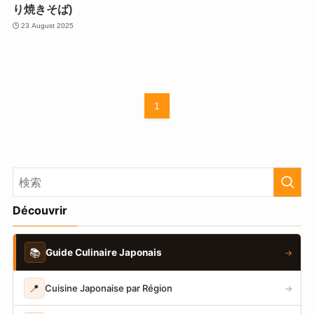
り焼きそば)
23 August 2025
1
Découvrir
📚
Guide Culinaire Japonais
→
📍
Cuisine Japonaise par Région
→