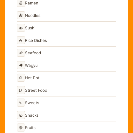
🍜
Ramen
🍝
Noodles
🍣
Sushi
🍚
Rice Dishes
🦐
Seafood
🥩
Wagyu
🍲
Hot Pot
🥢
Street Food
🍡
Sweets
🍘
Snacks
🍓
Fruits