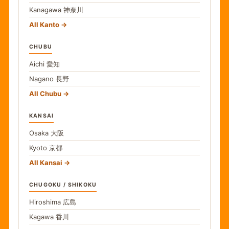
Kanagawa
神奈川
All Kanto
CHUBU
Aichi
愛知
Nagano
長野
All Chubu
KANSAI
Osaka
大阪
Kyoto
京都
All Kansai
CHUGOKU / SHIKOKU
Hiroshima
広島
Kagawa
香川