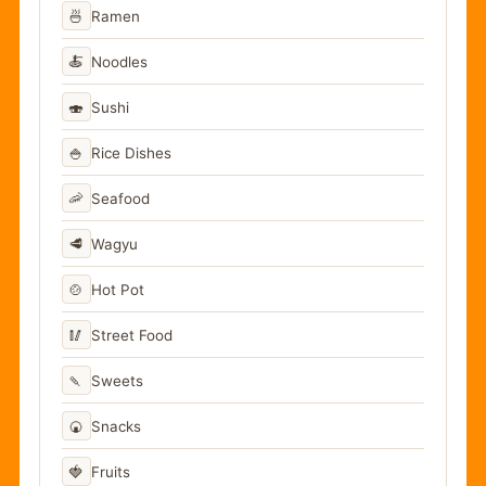
🍜
Ramen
🍝
Noodles
🍣
Sushi
🍚
Rice Dishes
🦐
Seafood
🥩
Wagyu
🍲
Hot Pot
🥢
Street Food
🍡
Sweets
🍘
Snacks
🍓
Fruits