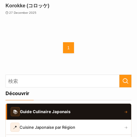
Korokke (コロッケ)
27 December 2025
1
Découvrir
📚
Guide Culinaire Japonais
→
📍
Cuisine Japonaise par Région
→