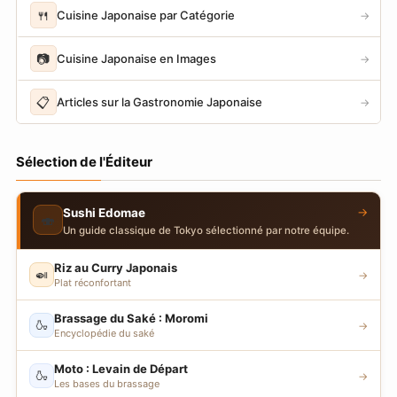
🍴
Cuisine Japonaise par Catégorie
→
📷
Cuisine Japonaise en Images
→
📋
Articles sur la Gastronomie Japonaise
→
Sélection de l'Éditeur
→
Sushi Edomae
🍣
Un guide classique de Tokyo sélectionné par notre équipe.
Riz au Curry Japonais
🍛
→
Plat réconfortant
Brassage du Saké : Moromi
🍶
→
Encyclopédie du saké
Moto : Levain de Départ
🍶
→
Les bases du brassage