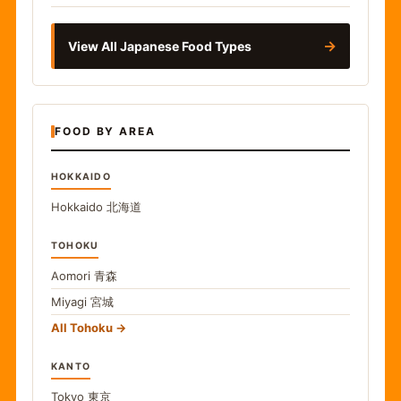
→
View All Japanese Food Types
FOOD BY AREA
HOKKAIDO
Hokkaido
北海道
TOHOKU
Aomori
青森
Miyagi
宮城
All Tohoku
KANTO
Tokyo
東京