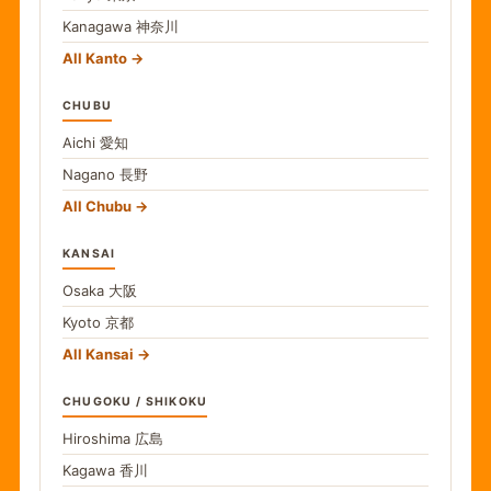
Kanagawa
神奈川
All Kanto
CHUBU
Aichi
愛知
Nagano
長野
All Chubu
KANSAI
Osaka
大阪
Kyoto
京都
All Kansai
CHUGOKU / SHIKOKU
Hiroshima
広島
Kagawa
香川