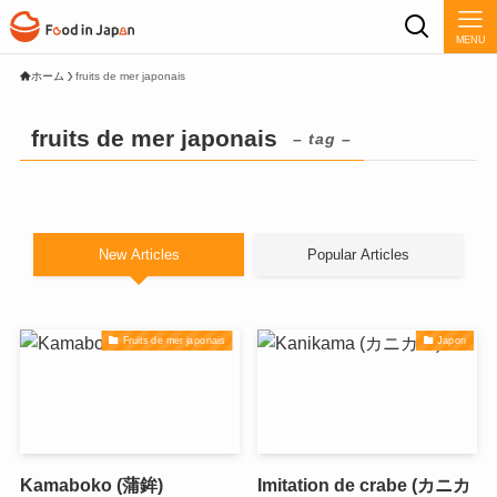
MENU
ホーム
fruits de mer japonais
fruits de mer japonais
– tag –
New Articles
Popular Articles
Fruits de mer japonais
Japon
Kamaboko (蒲鉾)
Imitation de crabe (カニカ