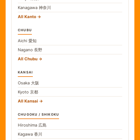
Kanagawa
神奈川
All Kanto
CHUBU
Aichi
愛知
Nagano
長野
All Chubu
KANSAI
Osaka
大阪
Kyoto
京都
All Kansai
CHUGOKU / SHIKOKU
Hiroshima
広島
Kagawa
香川