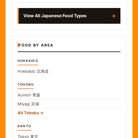
→
View All Japanese Food Types
FOOD BY AREA
HOKKAIDO
Hokkaido
北海道
TOHOKU
Aomori
青森
Miyagi
宮城
All Tohoku
KANTO
Tokyo
東京