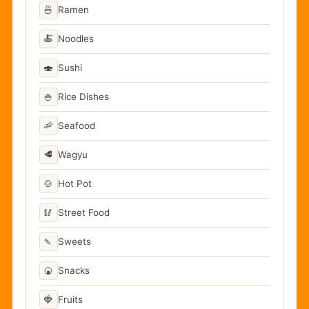
🍜
Ramen
🍝
Noodles
🍣
Sushi
🍚
Rice Dishes
🦐
Seafood
🥩
Wagyu
🍲
Hot Pot
🥢
Street Food
🍡
Sweets
🍘
Snacks
🍓
Fruits