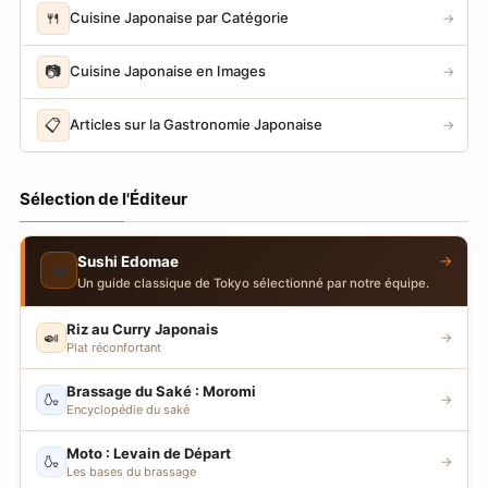
🍴
Cuisine Japonaise par Catégorie
→
📷
Cuisine Japonaise en Images
→
📋
Articles sur la Gastronomie Japonaise
→
Sélection de l'Éditeur
→
Sushi Edomae
🍣
Un guide classique de Tokyo sélectionné par notre équipe.
Riz au Curry Japonais
🍛
→
Plat réconfortant
Brassage du Saké : Moromi
🍶
→
Encyclopédie du saké
Moto : Levain de Départ
🍶
→
Les bases du brassage