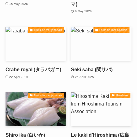
マ)
15 May 2026
6 May 2026
Fruits de mer japonais
Fruits de mer japonais
Crabe royal (タラバガニ)
Seki saba (関サバ)
22 April 2026
25 April 2025
Fruits de mer japonais
Hiroshima
Shiro ika (白いか)
Le kaki d’Hiroshima (広島