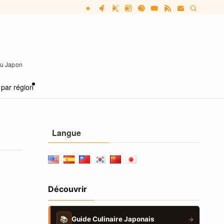
 au Japon
 par région
Langue
Découvrir
📚
Guide Culinaire Japonais
→