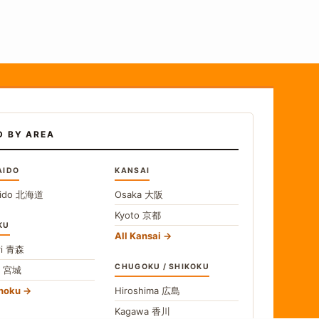
D BY AREA
AIDO
KANSAI
ido
北海道
Osaka
大阪
Kyoto
京都
KU
All Kansai
i
青森
CHUGOKU / SHIKOKU
i
宮城
ohoku
Hiroshima
広島
Kagawa
香川