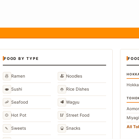
FOOD BY TYPE
FOO
HOKK
🍜
🍝
Ramen
Noodles
Hokka
🍣
🍚
Sushi
Rice Dishes
TOHO
🦐
🥩
Seafood
Wagyu
Aomor
🍲
🥢
Hot Pot
Street Food
Miyag
All T
🍡
🍘
Sweets
Snacks