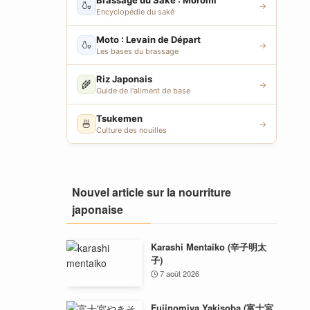
Brassage du Saké : Moromi
🍶
→
Encyclopédie du saké
Moto : Levain de Départ
🍶
→
Les bases du brassage
Riz Japonais
🌾
→
Guide de l'aliment de base
Tsukemen
🍜
→
Culture des nouilles
Nouvel article sur la nourriture
japonaise
Karashi Mentaiko (辛子明太
子)
7 août 2026
Fujinomiya Yakisoba (富士宮