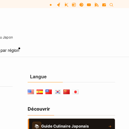
 au Japon
 par région
Langue
Découvrir
📚
Guide Culinaire Japonais
→