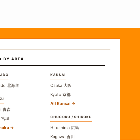
D BY AREA
AIDO
KANSAI
ido
北海道
Osaka
大阪
Kyoto
京都
KU
All Kansai
i
青森
CHUGOKU / SHIKOKU
i
宮城
ohoku
Hiroshima
広島
Kagawa
香川