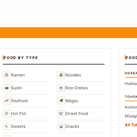
FOOD BY TYPE
FOO
HOKK
🍜
🍝
Ramen
Noodles
Hokka
🍣
🍚
Sushi
Rice Dishes
TOHO
🦐
🥩
Seafood
Wagyu
Aomor
🍲
🥢
Hot Pot
Street Food
Miyag
All T
🍡
🍘
Sweets
Snacks