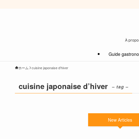
À propos
Guide gastron
ホーム
cuisine japonaise d’hiver
cuisine japonaise d’hiver
– tag –
New Articles