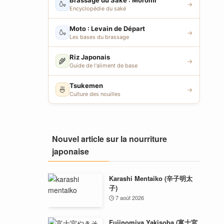
Brassage du Saké : Moromi
🍶
→
Encyclopédie du saké
Moto : Levain de Départ
🍶
→
Les bases du brassage
Riz Japonais
🌾
→
Guide de l'aliment de base
Tsukemen
🍜
→
Culture des nouilles
Nouvel article sur la nourriture
japonaise
Karashi Mentaiko (辛子明太
子)
7 août 2026
Fujinomiya Yakisoba (富士宮