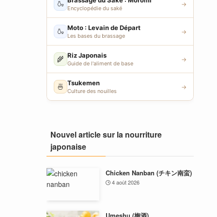
Brassage du Saké : Moromi
🍶
→
Encyclopédie du saké
Moto : Levain de Départ
🍶
→
Les bases du brassage
Riz Japonais
🌾
→
Guide de l'aliment de base
Tsukemen
🍜
→
Culture des nouilles
Nouvel article sur la nourriture
japonaise
Chicken Nanban (チキン南蛮)
4 août 2026
Umeshu (梅酒)