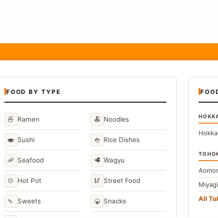
FOOD BY TYPE
FOO
HOKK
🍜
🍝
Ramen
Noodles
Hokka
🍣
🍚
Sushi
Rice Dishes
TOHO
🦐
🥩
Seafood
Wagyu
Aomor
🍲
🥢
Hot Pot
Street Food
Miyag
All T
🍡
🍘
Sweets
Snacks