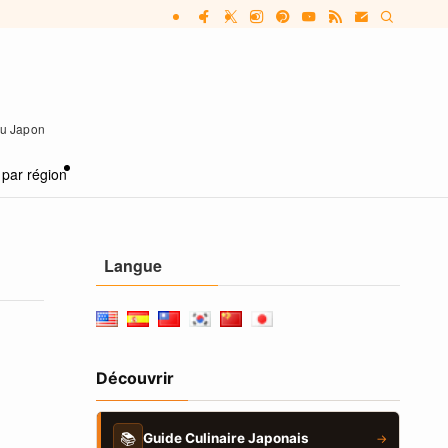
 au Japon
 par région
Langue
Découvrir
📚
Guide Culinaire Japonais
→