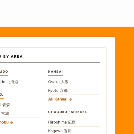
D BY AREA
AIDO
KANSAI
ido
北海道
Osaka
大阪
Kyoto
京都
KU
All Kansai
i
青森
CHUGOKU / SHIKOKU
i
宮城
ohoku
Hiroshima
広島
Kagawa
香川