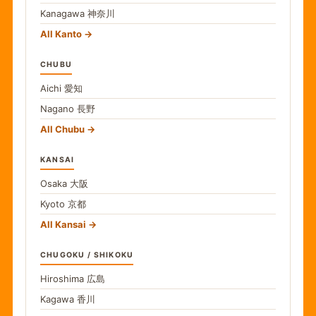
Kanagawa
神奈川
All Kanto
CHUBU
Aichi
愛知
Nagano
長野
All Chubu
KANSAI
Osaka
大阪
Kyoto
京都
All Kansai
CHUGOKU / SHIKOKU
Hiroshima
広島
Kagawa
香川