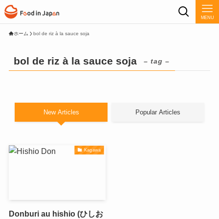
MENU
ホーム
bol de riz à la sauce soja
bol de riz à la sauce soja
– tag –
New Articles
Popular Articles
Kagawa
Donburi au hishio (ひしお