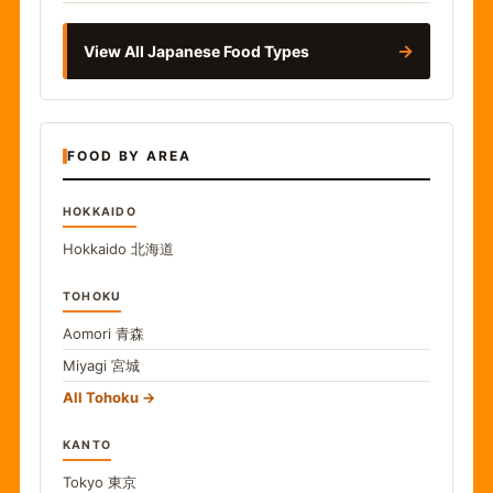
→
View All Japanese Food Types
FOOD BY AREA
HOKKAIDO
Hokkaido
北海道
TOHOKU
Aomori
青森
Miyagi
宮城
All Tohoku
KANTO
Tokyo
東京