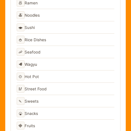
🍜
Ramen
🍝
Noodles
🍣
Sushi
🍚
Rice Dishes
🦐
Seafood
🥩
Wagyu
🍲
Hot Pot
🥢
Street Food
🍡
Sweets
🍘
Snacks
🍓
Fruits