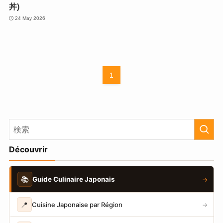
丼)
24 May 2026
1
Découvrir
📚
Guide Culinaire Japonais
→
📍
Cuisine Japonaise par Région
→