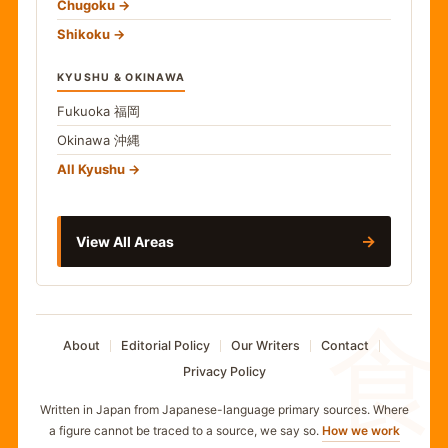
Chugoku
Shikoku
KYUSHU & OKINAWA
Fukuoka
福岡
Okinawa
沖縄
All Kyushu
→
View All Areas
食
About
Editorial Policy
Our Writers
Contact
Privacy Policy
Written in Japan from Japanese-language primary sources. Where
a figure cannot be traced to a source, we say so.
How we work