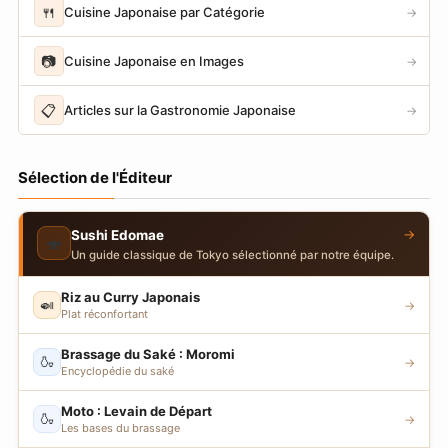
🍴
Cuisine Japonaise par Catégorie
→
📷
Cuisine Japonaise en Images
→
📋
Articles sur la Gastronomie Japonaise
→
Sélection de l'Éditeur
→
Sushi Edomae
🍣
Un guide classique de Tokyo sélectionné par notre équipe.
Riz au Curry Japonais
🍛
→
Plat réconfortant
Brassage du Saké : Moromi
🍶
→
Encyclopédie du saké
Moto : Levain de Départ
🍶
→
Les bases du brassage