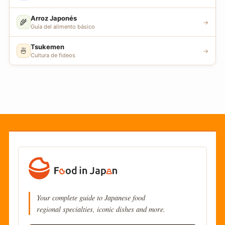
Arroz Japonés
🌾
→
Guía del alimento básico
Tsukemen
🍜
→
Cultura de fideos
Your complete guide to Japanese food
regional specialties, iconic dishes and more.