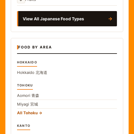
→
View All Japanese Food Types
FOOD BY AREA
HOKKAIDO
Hokkaido
北海道
TOHOKU
Aomori
青森
Miyagi
宮城
All Tohoku
KANTO