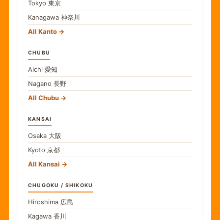
Tokyo
東京
Kanagawa
神奈川
All Kanto
CHUBU
Aichi
愛知
Nagano
長野
All Chubu
KANSAI
Osaka
大阪
Kyoto
京都
All Kansai
CHUGOKU / SHIKOKU
Hiroshima
広島
Kagawa
香川