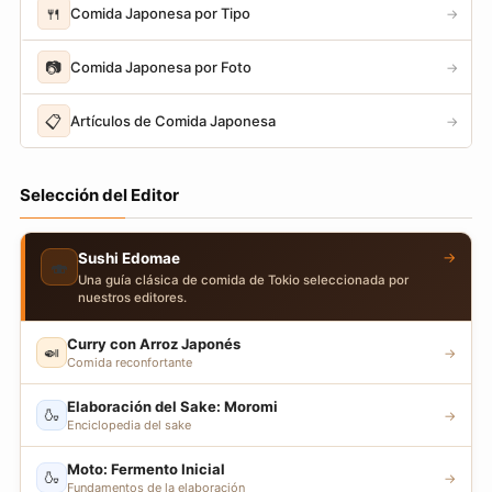
🍴
Comida Japonesa por Tipo
→
📷
Comida Japonesa por Foto
→
📋
Artículos de Comida Japonesa
→
Selección del Editor
→
Sushi Edomae
🍣
Una guía clásica de comida de Tokio seleccionada por
nuestros editores.
Curry con Arroz Japonés
🍛
→
Comida reconfortante
Elaboración del Sake: Moromi
🍶
→
Enciclopedia del sake
Moto: Fermento Inicial
🍶
→
Fundamentos de la elaboración