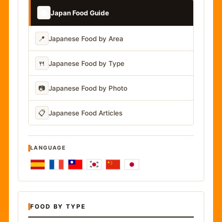
📚
Japan Food Guide
📍
Japanese Food by Area
🍴
Japanese Food by Type
📷
Japanese Food by Photo
📋
Japanese Food Articles
LANGUAGE
FOOD BY TYPE