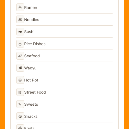
🍜
Ramen
🍝
Noodles
🍣
Sushi
🍚
Rice Dishes
🦐
Seafood
🥩
Wagyu
🍲
Hot Pot
🥢
Street Food
🍡
Sweets
🍘
Snacks
🍓
Fruits