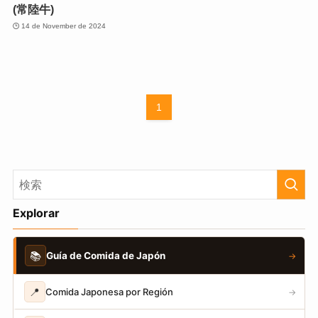
(常陸牛)
14 de November de 2024
1
Explorar
📚
Guía de Comida de Japón
→
📍
Comida Japonesa por Región
→