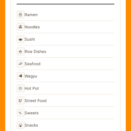
🍜
Ramen
🍝
Noodles
🍣
Sushi
🍚
Rice Dishes
🦐
Seafood
🥩
Wagyu
🍲
Hot Pot
🥢
Street Food
🍡
Sweets
🍘
Snacks