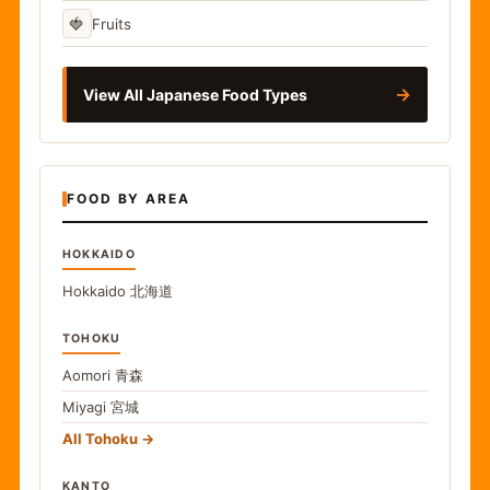
🍓
Fruits
→
View All Japanese Food Types
FOOD BY AREA
HOKKAIDO
Hokkaido
北海道
TOHOKU
Aomori
青森
Miyagi
宮城
All Tohoku
KANTO