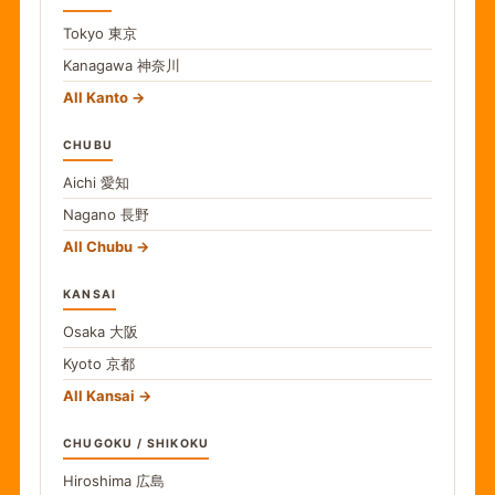
Tokyo
東京
Kanagawa
神奈川
All Kanto
CHUBU
Aichi
愛知
Nagano
長野
All Chubu
KANSAI
Osaka
大阪
Kyoto
京都
All Kansai
CHUGOKU / SHIKOKU
Hiroshima
広島