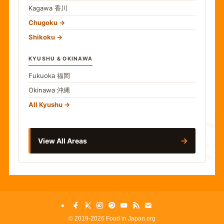
Kagawa
香川
Chugoku
Shikoku
KYUSHU & OKINAWA
Fukuoka
福岡
Okinawa
沖縄
食
All Kyushu
→
View All Areas
©
2019-2026 Food in Japan.org