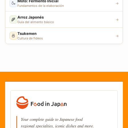
Moto: Fermento Inicial
🍶
→
Fundamentos de la elaboración
Arroz Japonés
🌾
→
Guía del alimento básico
Tsukemen
🍜
→
Cultura de fideos
Your complete guide to Japanese food
regional specialties, iconic dishes and more.