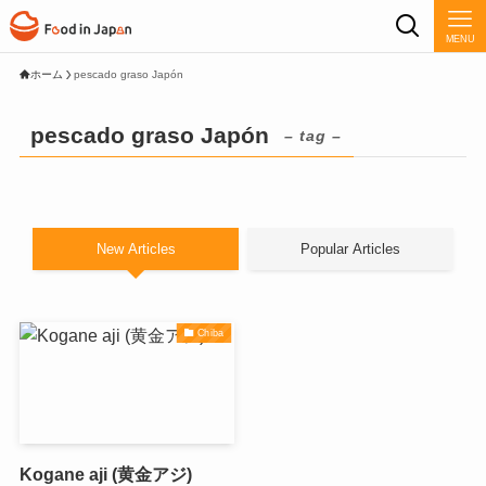
MENU
ホーム
pescado graso Japón
pescado graso Japón
– tag –
New Articles
Popular Articles
Chiba
Kogane aji (黄金アジ)