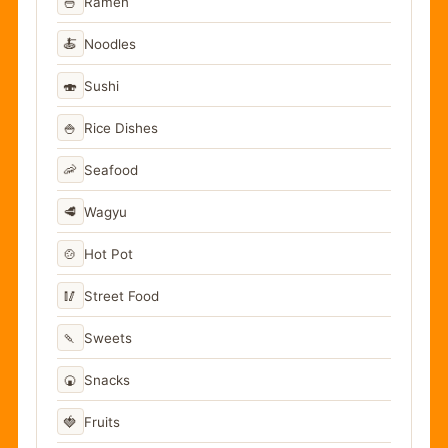
🍜
Ramen
🍝
Noodles
🍣
Sushi
🍚
Rice Dishes
🦐
Seafood
🥩
Wagyu
🍲
Hot Pot
🥢
Street Food
🍡
Sweets
🍘
Snacks
🍓
Fruits