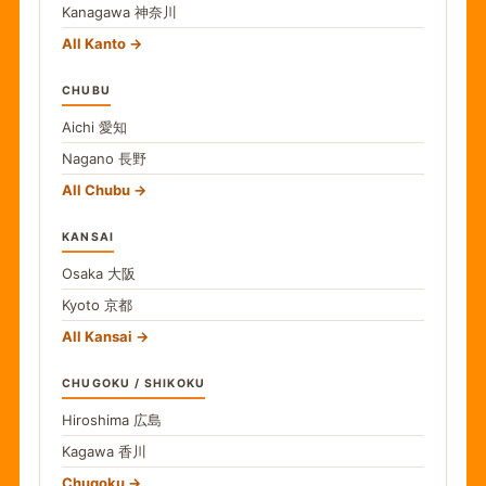
Kanagawa
神奈川
All Kanto
CHUBU
Aichi
愛知
Nagano
長野
All Chubu
KANSAI
Osaka
大阪
Kyoto
京都
All Kansai
CHUGOKU / SHIKOKU
Hiroshima
広島
Kagawa
香川
Chugoku