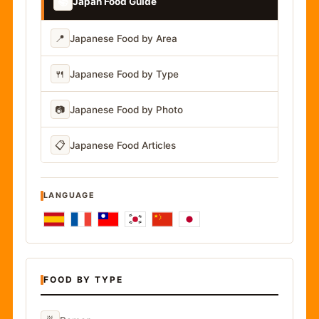
📚
Japan Food Guide
📍
Japanese Food by Area
🍴
Japanese Food by Type
📷
Japanese Food by Photo
📋
Japanese Food Articles
LANGUAGE
FOOD BY TYPE