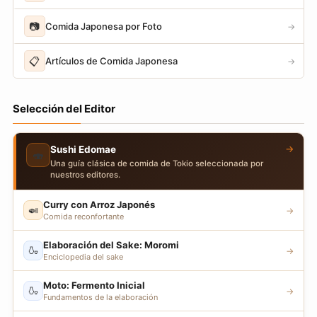
📷
Comida Japonesa por Foto
→
📋
Artículos de Comida Japonesa
→
Selección del Editor
→
Sushi Edomae
🍣
Una guía clásica de comida de Tokio seleccionada por
nuestros editores.
Curry con Arroz Japonés
🍛
→
Comida reconfortante
Elaboración del Sake: Moromi
🍶
→
Enciclopedia del sake
Moto: Fermento Inicial
🍶
→
Fundamentos de la elaboración