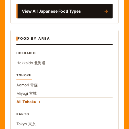
→
View All Japanese Food Types
FOOD BY AREA
HOKKAIDO
Hokkaido
北海道
TOHOKU
Aomori
青森
Miyagi
宮城
All Tohoku
KANTO
Tokyo
東京