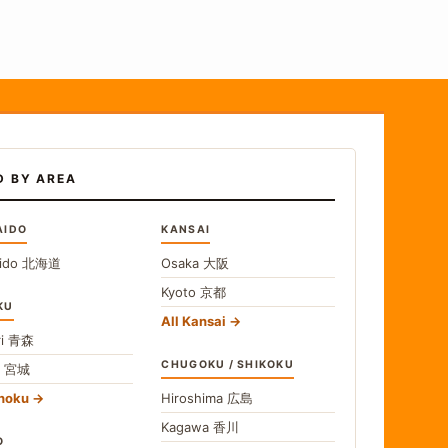
D BY AREA
AIDO
KANSAI
ido
北海道
Osaka
大阪
Kyoto
京都
KU
All Kansai
i
青森
CHUGOKU / SHIKOKU
i
宮城
ohoku
Hiroshima
広島
Kagawa
香川
O