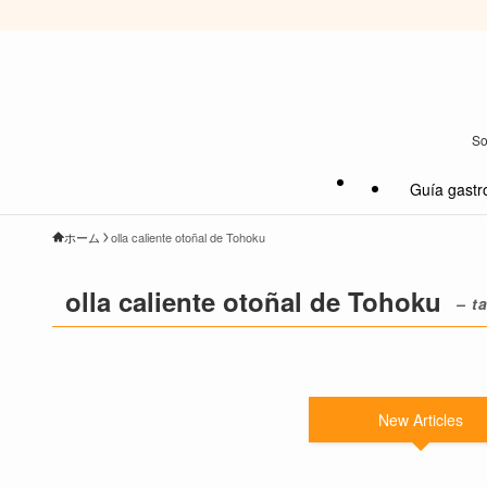
So
Guía gastr
ホーム
olla caliente otoñal de Tohoku
olla caliente otoñal de Tohoku
– t
New Articles