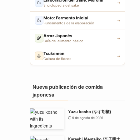
Elaboración del Sake: Moromi
🍶
→
Enciclopedia del sake
Moto: Fermento Inicial
🍶
→
Fundamentos de la elaboración
Arroz Japonés
🌾
→
Guía del alimento básico
Tsukemen
🍜
→
Cultura de fideos
Nueva publicación de comida
japonesa
Yuzu kosho (ゆず胡椒)
9 de agosto de 2026
Karashi Mentaiko (辛子明太