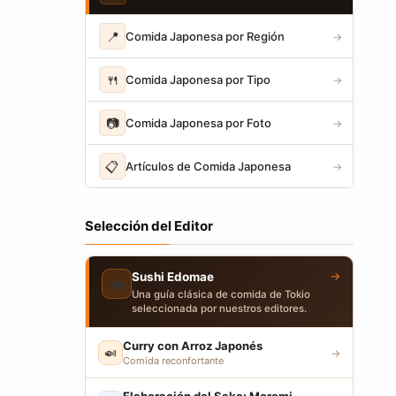
📍
Comida Japonesa por Región
→
🍴
Comida Japonesa por Tipo
→
📷
Comida Japonesa por Foto
→
📋
Artículos de Comida Japonesa
→
Selección del Editor
→
Sushi Edomae
🍣
Una guía clásica de comida de Tokio
seleccionada por nuestros editores.
Curry con Arroz Japonés
🍛
→
Comida reconfortante