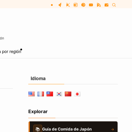
pón
 por región
Idioma
Explorar
📚
Guía de Comida de Japón
→