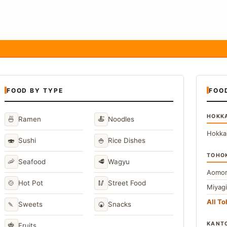
FOOD BY TYPE
FOO
HOKK
🍜
🍝
Ramen
Noodles
Hokka
🍣
🍚
Sushi
Rice Dishes
TOHO
🦐
🥩
Seafood
Wagyu
Aomor
🍲
🥢
Hot Pot
Street Food
Miyag
All T
🍡
🍘
Sweets
Snacks
KANT
🍓
Fruits