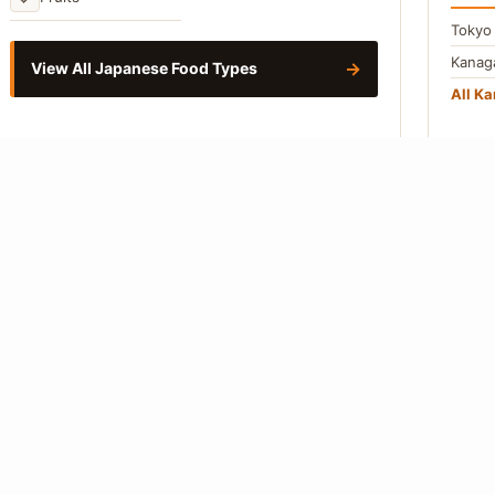
Toky
Kana
→
View All Japanese Food Types
All Ka
CHUB
Aichi
Naga
All C
Vie
About
Editorial Policy
Our Writers
Contact
Privacy Policy
 from Japanese-language primary sources. Where a figure cannot be traced to
so.
How we work