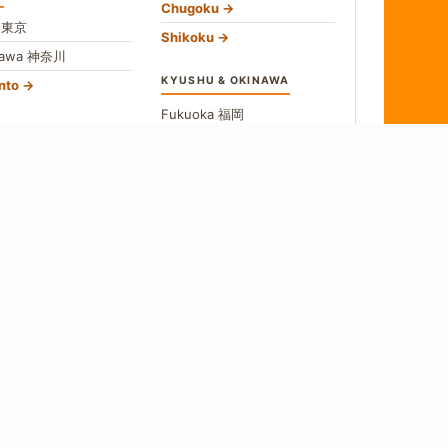
Chugoku
o
東京
Shikoku
gawa
神奈川
KYUSHU & OKINAWA
nto
Fukuoka
福岡
U
Okinawa
沖縄
愛知
All Kyushu
no
長野
hubu
→
w All Areas
食
 a source, we say