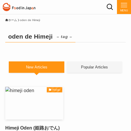
MENU
ホーム
oden de Himeji
oden de Himeji
– tag –
New Articles
Popular Articles
Hyōgo
Himeji Oden (姫路おでん)