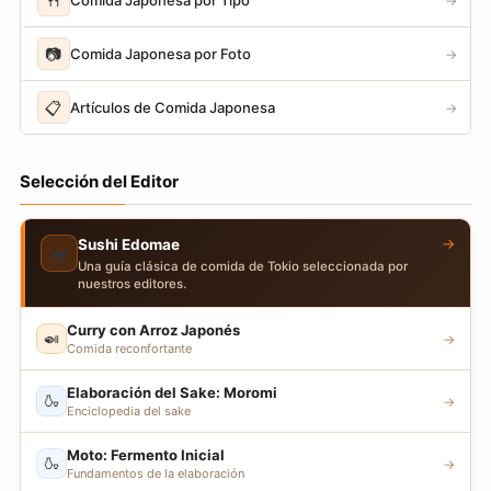
🍴
→
📷
Comida Japonesa por Foto
→
📋
Artículos de Comida Japonesa
→
Selección del Editor
→
Sushi Edomae
🍣
Una guía clásica de comida de Tokio seleccionada por
nuestros editores.
Curry con Arroz Japonés
🍛
→
Comida reconfortante
Elaboración del Sake: Moromi
🍶
→
Enciclopedia del sake
Moto: Fermento Inicial
🍶
→
Fundamentos de la elaboración