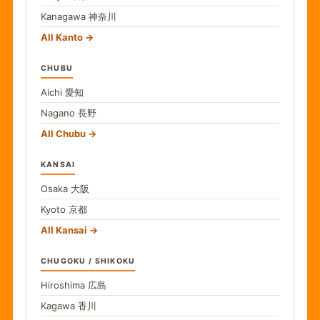
Kanagawa
神奈川
All Kanto
CHUBU
Aichi
愛知
Nagano
長野
All Chubu
KANSAI
Osaka
大阪
Kyoto
京都
All Kansai
CHUGOKU / SHIKOKU
Hiroshima
広島
Kagawa
香川