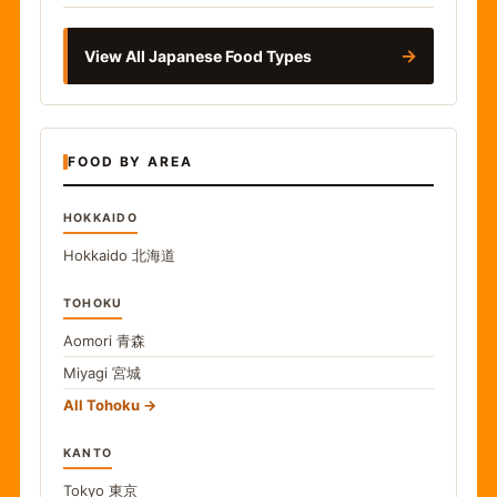
→
View All Japanese Food Types
FOOD BY AREA
HOKKAIDO
Hokkaido
北海道
TOHOKU
Aomori
青森
Miyagi
宮城
All Tohoku
KANTO
Tokyo
東京