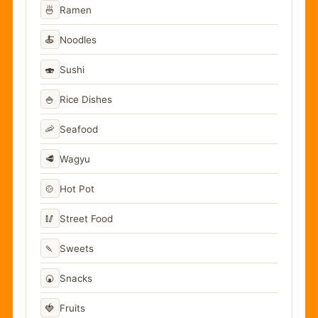
🍜
Ramen
🍝
Noodles
🍣
Sushi
🍚
Rice Dishes
🦐
Seafood
🥩
Wagyu
🍲
Hot Pot
🥢
Street Food
🍡
Sweets
🍘
Snacks
🍓
Fruits