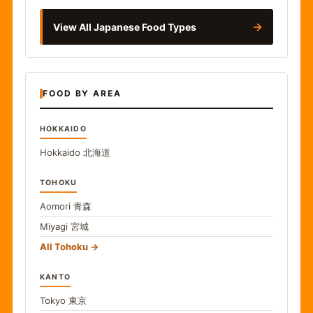
→
View All Japanese Food Types
FOOD BY AREA
HOKKAIDO
Hokkaido
北海道
TOHOKU
Aomori
青森
Miyagi
宮城
All Tohoku
KANTO
Tokyo
東京