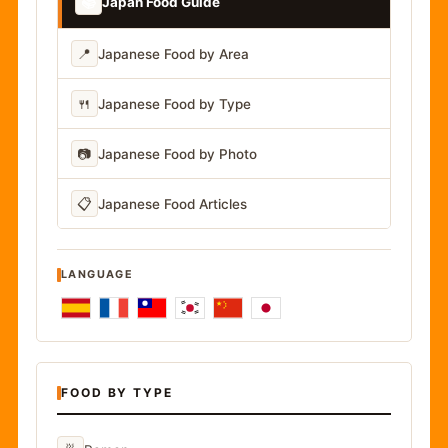
📚
Japan Food Guide
📍
Japanese Food by Area
🍴
Japanese Food by Type
📷
Japanese Food by Photo
📋
Japanese Food Articles
LANGUAGE
FOOD BY TYPE