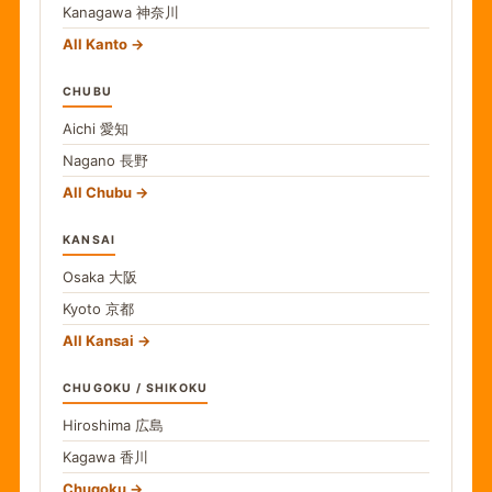
Kanagawa
神奈川
All Kanto
CHUBU
Aichi
愛知
Nagano
長野
All Chubu
KANSAI
Osaka
大阪
Kyoto
京都
All Kansai
CHUGOKU / SHIKOKU
Hiroshima
広島
Kagawa
香川
Chugoku