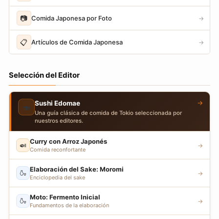
📷
Comida Japonesa por Foto
→
📋
Artículos de Comida Japonesa
→
Selección del Editor
→
Sushi Edomae
🍣
Una guía clásica de comida de Tokio seleccionada por
nuestros editores.
Curry con Arroz Japonés
🍛
→
Comida reconfortante
Elaboración del Sake: Moromi
🍶
→
Enciclopedia del sake
Moto: Fermento Inicial
🍶
→
Fundamentos de la elaboración