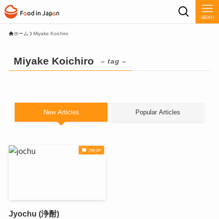
MENU
ホーム
Miyake Koichiro
Miyake Koichiro
– tag –
New Articles
Popular Articles
Japón
Jyochu (浄酎)