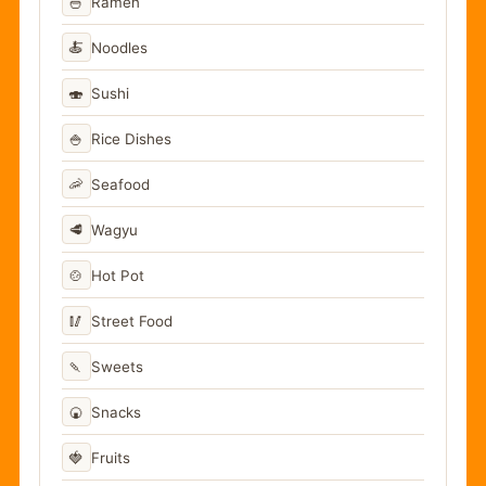
🍜
Ramen
🍝
Noodles
🍣
Sushi
🍚
Rice Dishes
🦐
Seafood
🥩
Wagyu
🍲
Hot Pot
🥢
Street Food
🍡
Sweets
🍘
Snacks
🍓
Fruits