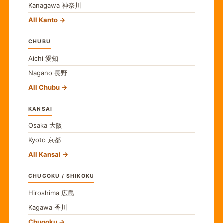
Kanagawa
神奈川
All Kanto
CHUBU
Aichi
愛知
Nagano
長野
All Chubu
KANSAI
Osaka
大阪
Kyoto
京都
All Kansai
CHUGOKU / SHIKOKU
Hiroshima
広島
Kagawa
香川
Chugoku