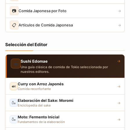
📷
Comida Japonesa por Foto
→
📋
Artículos de Comida Japonesa
→
Selección del Editor
→
Sushi Edomae
🍣
Una guía clásica de comida de Tokio seleccionada por
nuestros editores.
Curry con Arroz Japonés
🍛
→
Comida reconfortante
Elaboración del Sake: Moromi
🍶
→
Enciclopedia del sake
Moto: Fermento Inicial
🍶
→
Fundamentos de la elaboración