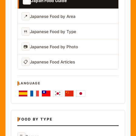
📚
Japan Food Guide
📍
Japanese Food by Area
🍴
Japanese Food by Type
📷
Japanese Food by Photo
📋
Japanese Food Articles
LANGUAGE
FOOD BY TYPE