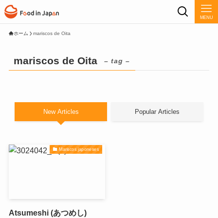
MENU
ホーム
mariscos de Oita
mariscos de Oita
– tag –
New Articles
Popular Articles
Mariscos japoneses
Atsumeshi (あつめし)