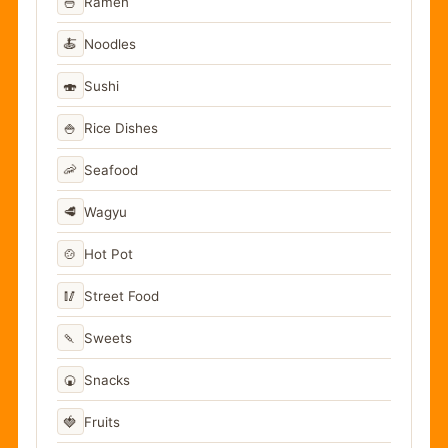
🍜
Ramen
🍝
Noodles
🍣
Sushi
🍚
Rice Dishes
🦐
Seafood
🥩
Wagyu
🍲
Hot Pot
🥢
Street Food
🍡
Sweets
🍘
Snacks
🍓
Fruits