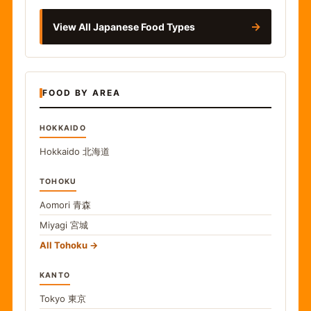
→
View All Japanese Food Types
FOOD BY AREA
HOKKAIDO
Hokkaido
北海道
TOHOKU
Aomori
青森
Miyagi
宮城
All Tohoku
KANTO
Tokyo
東京