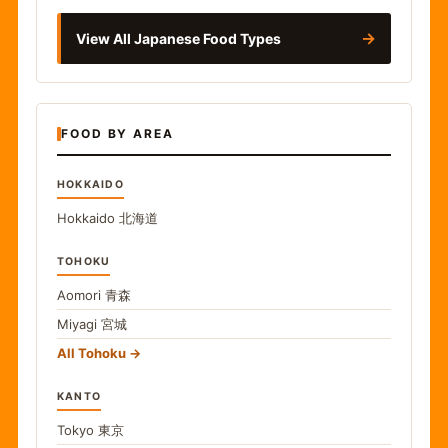
→
View All Japanese Food Types
FOOD BY AREA
HOKKAIDO
Hokkaido
北海道
TOHOKU
Aomori
青森
Miyagi
宮城
All Tohoku
KANTO
Tokyo
東京