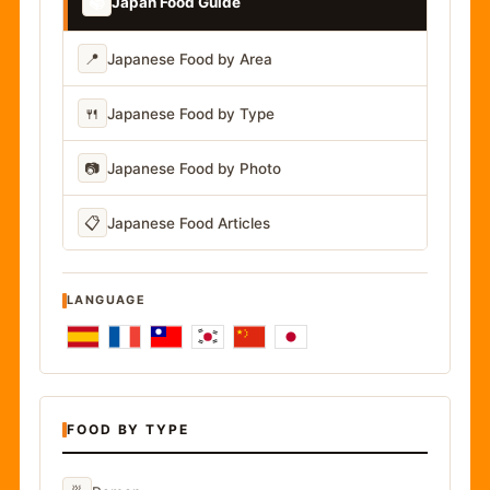
📚
Japan Food Guide
📍
Japanese Food by Area
🍴
Japanese Food by Type
📷
Japanese Food by Photo
📋
Japanese Food Articles
LANGUAGE
FOOD BY TYPE