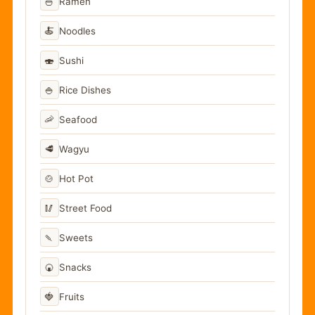
🍜
Ramen
🍝
Noodles
🍣
Sushi
🍚
Rice Dishes
🦐
Seafood
🥩
Wagyu
🍲
Hot Pot
🥢
Street Food
🍡
Sweets
🍘
Snacks
🍓
Fruits