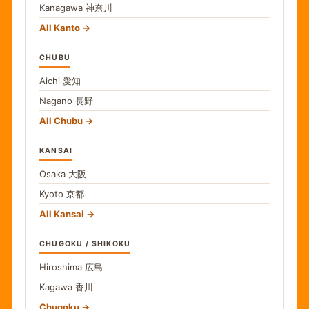
Kanagawa
神奈川
All Kanto
CHUBU
Aichi
愛知
Nagano
長野
All Chubu
KANSAI
Osaka
大阪
Kyoto
京都
All Kansai
CHUGOKU / SHIKOKU
Hiroshima
広島
Kagawa
香川
Chugoku