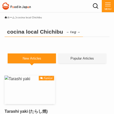
MENU
ホーム
cocina local Chichibu
cocina local Chichibu
– tag –
New Articles
Popular Articles
Saitama
Tarashi yaki (たらし焼)