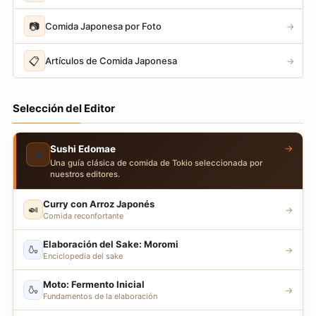
📷
Comida Japonesa por Foto
→
📋
Artículos de Comida Japonesa
→
Selección del Editor
→
Sushi Edomae
🍣
Una guía clásica de comida de Tokio seleccionada por
nuestros editores.
Curry con Arroz Japonés
🍛
→
Comida reconfortante
Elaboración del Sake: Moromi
🍶
→
Enciclopedia del sake
Moto: Fermento Inicial
🍶
→
Fundamentos de la elaboración