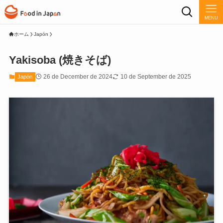
MENU
ホーム
Japón
Yakisoba (焼きそば)
26 de December de 2024
10 de September de 2025
Japón