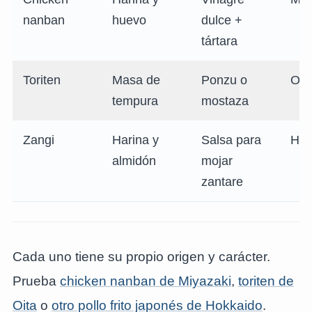
nanban
huevo
dulce +
tártara
Toriten
Masa de
Ponzu o
Oit
tempura
mostaza
Zangi
Harina y
Salsa para
Hok
almidón
mojar
zantare
Cada uno tiene su propio origen y carácter.
Prueba
chicken nanban de Miyazaki
,
toriten de
Oita
o
otro pollo frito japonés de Hokkaido
.