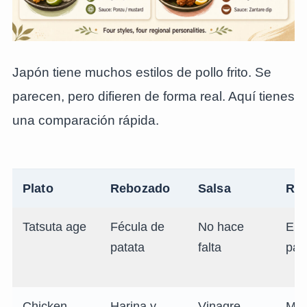
Japón tiene muchos estilos de pollo frito. Se
parecen, pero difieren de forma real. Aquí tienes
una comparación rápida.
Plato
Rebozado
Salsa
Reg
Tatsuta age
Fécula de
No hace
En 
patata
falta
paí
Chicken
Harina y
Vinagre
Miy