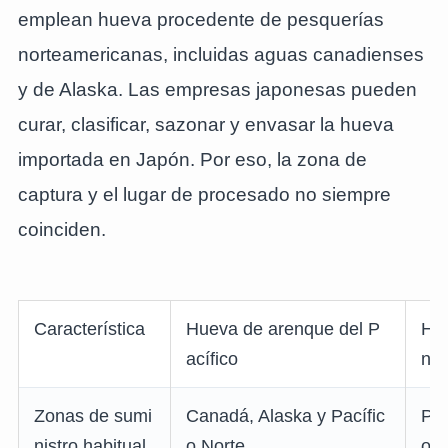
emplean hueva procedente de pesquerías
norteamericanas, incluidas aguas canadienses
y de Alaska. Las empresas japonesas pueden
curar, clasificar, sazonar y envasar la hueva
importada en Japón. Por eso, la zona de
captura y el lugar de procesado no siempre
coinciden.
Característica
Hueva de arenque del P
Hue
acífico
nti
Zonas de sumi
Canadá, Alaska y Pacífic
Pes
nistro habitual
o Norte
ort