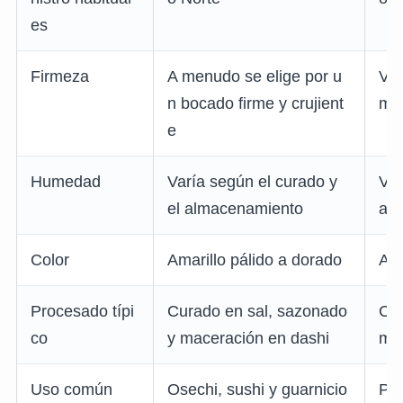
es
Firmeza
A menudo se elige por u
Var
n bocado firme y crujient
mé
e
Humedad
Varía según el curado y
Var
el almacenamiento
al
Color
Amarillo pálido a dorado
Ama
Procesado típi
Curado en sal, sazonado
Cur
co
y maceración en dashi
mac
Uso común
Osechi, sushi y guarnicio
Pro