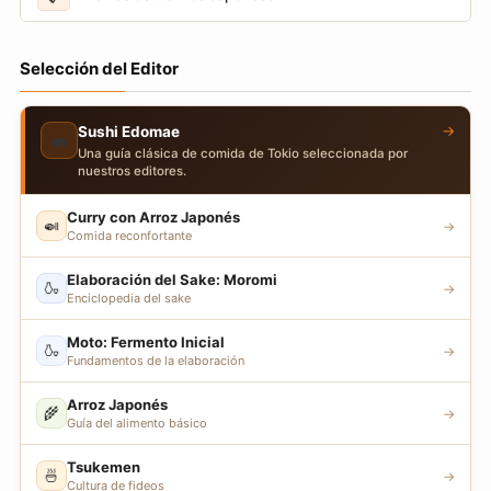
Selección del Editor
→
Sushi Edomae
🍣
Una guía clásica de comida de Tokio seleccionada por
nuestros editores.
Curry con Arroz Japonés
🍛
→
Comida reconfortante
Elaboración del Sake: Moromi
🍶
→
Enciclopedia del sake
Moto: Fermento Inicial
🍶
→
Fundamentos de la elaboración
Arroz Japonés
🌾
→
Guía del alimento básico
Tsukemen
🍜
→
Cultura de fideos