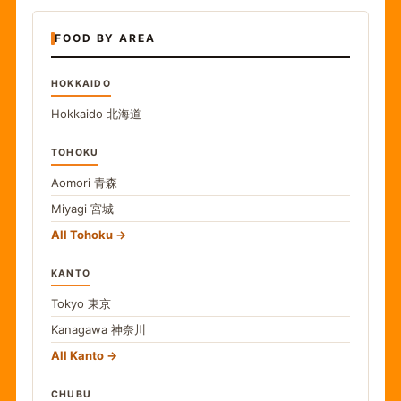
FOOD BY AREA
HOKKAIDO
Hokkaido
北海道
TOHOKU
Aomori
青森
Miyagi
宮城
All Tohoku
KANTO
Tokyo
東京
Kanagawa
神奈川
All Kanto
CHUBU