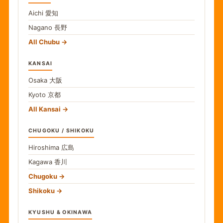
Aichi
愛知
Nagano
長野
All Chubu
KANSAI
Osaka
大阪
Kyoto
京都
All Kansai
CHUGOKU / SHIKOKU
Hiroshima
広島
Kagawa
香川
Chugoku
Shikoku
KYUSHU & OKINAWA