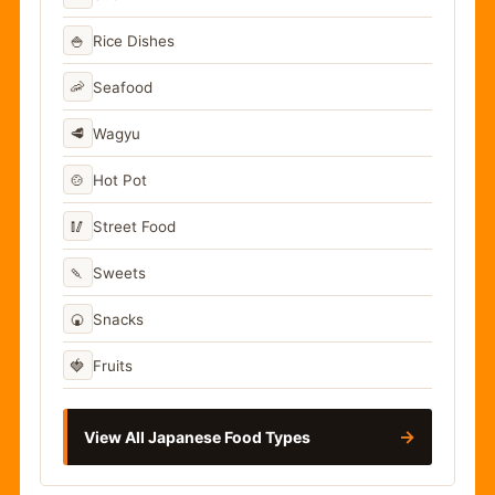
🍚
Rice Dishes
🦐
Seafood
🥩
Wagyu
🍲
Hot Pot
🥢
Street Food
🍡
Sweets
🍘
Snacks
🍓
Fruits
→
View All Japanese Food Types