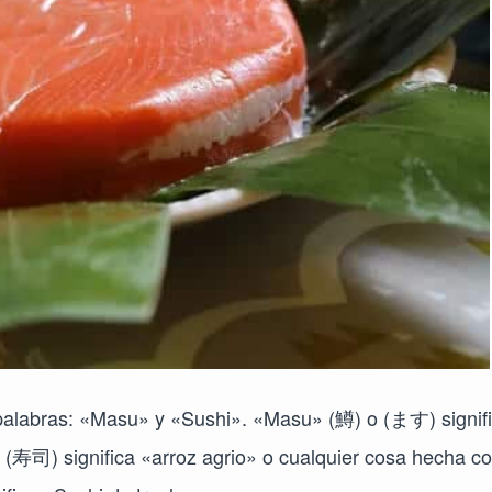
palabras: «Masu» y «Sushi». «Masu» (鱒) o (ます) signif
(寿司) significa «arroz agrio» o cualquier cosa hecha c