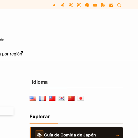
pón
 por región
Idioma
Explorar
📚
Guía de Comida de Japón
→