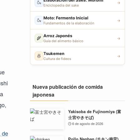
Elaboración del Sake: Moromi
🍶
→
Enciclopedia del sake
Moto: Fermento Inicial
🍶
→
Fundamentos de la elaboración
Arroz Japonés
🌾
→
Guía del alimento básico
Tsukemen
🍜
→
Cultura de fideos
ue
ushi
Nueva publicación de comida
da
japonesa
go,
Yakisoba de Fujinomiya (富
士宮やきそば)
6 de agosto de 2026
a de
Pollo Nanban (チキン南蛮)