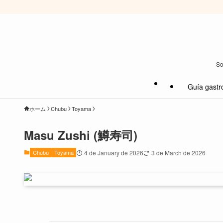
So
Guía gastr
ホーム
Chubu
Toyama
Masu Zushi (鱒寿司)
Chubu
Toyama
4 de January de 2026
3 de March de 2026