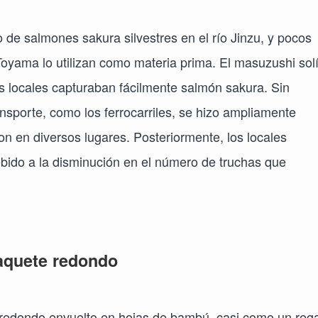
de salmones sakura silvestres en el río Jinzu, y pocos
Toyama lo utilizan como materia prima. El masuzushi sol
os locales capturaban fácilmente salmón sakura. Sin
nsporte, como los ferrocarriles, se hizo ampliamente
ron en diversos lugares. Posteriormente, los locales
debido a la disminución en el número de truchas que
aquete redondo
hi redondo envuelto en hojas de bambú, casi como un reg