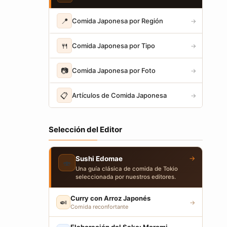
📍
Comida Japonesa por Región
→
🍴
Comida Japonesa por Tipo
→
📷
Comida Japonesa por Foto
→
📋
Artículos de Comida Japonesa
→
Selección del Editor
→
Sushi Edomae
🍣
Una guía clásica de comida de Tokio
seleccionada por nuestros editores.
Curry con Arroz Japonés
🍛
→
Comida reconfortante