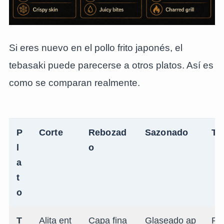
Si eres nuevo en el pollo frito japonés, el
tebasaki puede parecerse a otros platos. Así es
como se comparan realmente.
P
Corte
Rebozad
Sazonado
Te
l
o
a
t
o
T
Alita ent
Capa fina
Glaseado ap
Pie