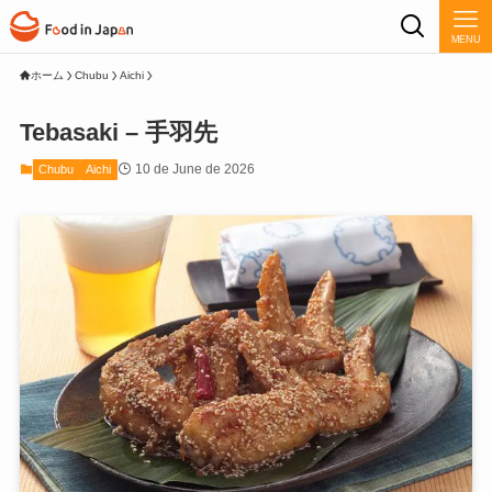
MENU
ホーム
Chubu
Aichi
Tebasaki – 手羽先
10 de June de 2026
Chubu
Aichi