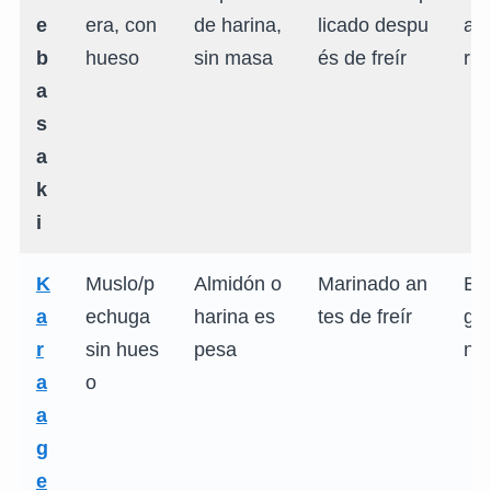
e
era, con
de harina,
licado despu
ad
b
hueso
sin masa
és de freír
ruj
a
s
a
k
i
K
Muslo/p
Almidón o
Marinado an
Bo
a
echuga
harina es
tes de freír
go
r
sin hues
pesa
nt
a
o
a
g
e