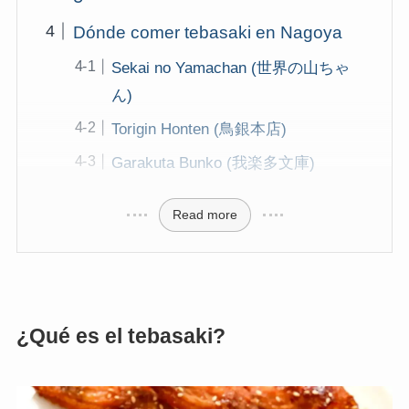
Dónde comer tebasaki en Nagoya
Sekai no Yamachan (世界の山ちゃ
ん)
Torigin Honten (鳥銀本店)
Garakuta Bunko (我楽多文庫)
Read more
¿Qué es el tebasaki?