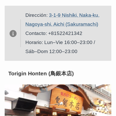
Dirección:
3-1-9 Nishiki, Naka-ku,
Nagoya-shi, Aichi (Sakuramachi)
Contacto: +81522421342
Horario: Lun–Vie 16:00–23:00 /
Sáb–Dom 12:00–23:00
Torigin Honten (鳥銀本店)