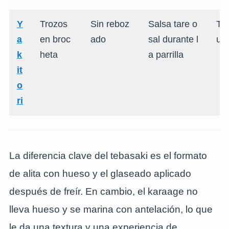
Y
Trozos
Sin reboz
Salsa tare o
To
a
en broc
ado
sal durante l
um
k
heta
a parrilla
it
o
ri
La diferencia clave del tebasaki es el formato
de alita con hueso y el glaseado aplicado
después de freír. En cambio, el karaage no
lleva hueso y se marina con antelación, lo que
le da una textura y una experiencia de