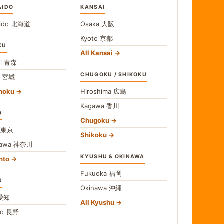
AIDO
KANSAI
ido
北海道
Osaka
大阪
Kyoto
京都
KU
All Kansai
i
青森
CHUGOKU / SHIKOKU
i
宮城
ohoku
Hiroshima
広島
Kagawa
香川
O
Chugoku
o
東京
Shikoku
gawa
神奈川
KYUSHU & OKINAWA
nto
Fukuoka
福岡
U
Okinawa
沖縄
愛知
All Kyushu
no
長野