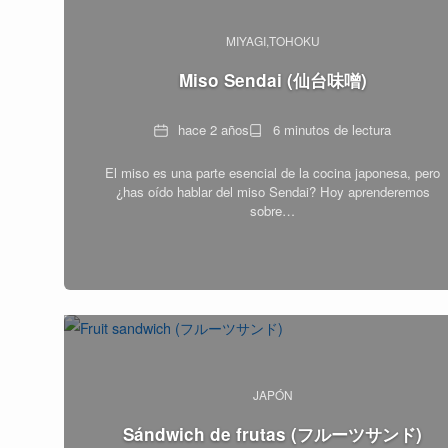
MIYAGI
TOHOKU
Miso Sendai (仙台味噌)
Fecha
Tiempo
hace 2 años
6 minutos de lectura
de
El miso es una parte esencial de la cocina japonesa, pero
lectura
¿has oído hablar del miso Sendai? Hoy aprenderemos
sobre…
JAPÓN
Sándwich de frutas (フルーツサンド)