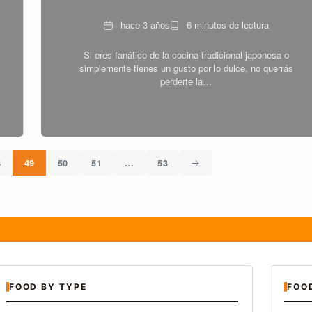
Fecha
Tiempo
hace 3 años
6 minutos de lectura
de
Si eres fanático de la cocina tradicional japonesa o
lectura
simplemente tienes un gusto por lo dulce, no querrás
perderte la…
8
49
50
51
…
53
FOOD BY TYPE
FOO