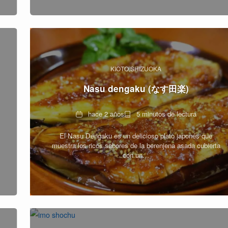
KIOTO
SHIZUOKA
Nasu dengaku (なす田楽)
Fecha
Tiempo
hace 2 años
5 minutos de lectura
de
El Nasu Dengaku es un delicioso plato japonés que
lectura
muestra los ricos sabores de la berenjena asada cubierta
con un…