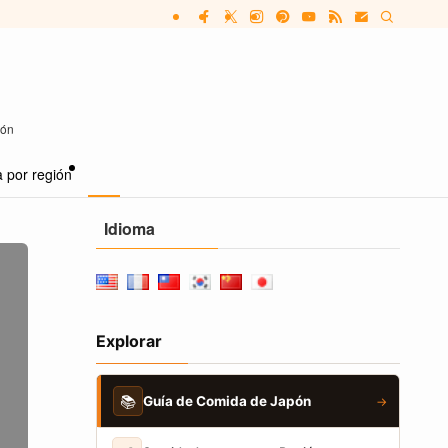
pón
 por región
Idioma
Explorar
📚
Guía de Comida de Japón
→