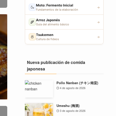
Moto: Fermento Inicial
🍶
→
Fundamentos de la elaboración
Arroz Japonés
🌾
→
Guía del alimento básico
Tsukemen
🍜
→
Cultura de fideos
Nueva publicación de comida
japonesa
Pollo Nanban (チキン南蛮)
4 de agosto de 2026
Umeshu (梅酒)
3 de agosto de 2026