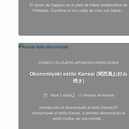
El ramen de Sapporo es el plato de fideos emblemático de
lectura
Hokkaido. Combina un rico caldo de miso con fideos…
COMIDA CALLEJERA JAPONESA
KANSAI
OSAKA
Okonomiyaki estilo Kansai (関西風お好み
焼き)
Fecha
Tiempo
hace 2 años
11 minutos de lectura
de
Introducción al okonomiyaki al estilo Kansai El
lectura
okonomiyaki al estilo Kansai, o también okonomiyaki al
estilo Osaka, es una comida…