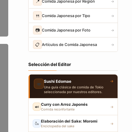
📍
Comida Japonesa por Región
→
🍴
Comida Japonesa por Tipo
→
📷
Comida Japonesa por Foto
→
📋
Artículos de Comida Japonesa
→
Selección del Editor
→
Sushi Edomae
🍣
Una guía clásica de comida de Tokio
seleccionada por nuestros editores.
Curry con Arroz Japonés
🍛
→
Comida reconfortante
Elaboración del Sake: Moromi
🍶
→
Enciclopedia del sake