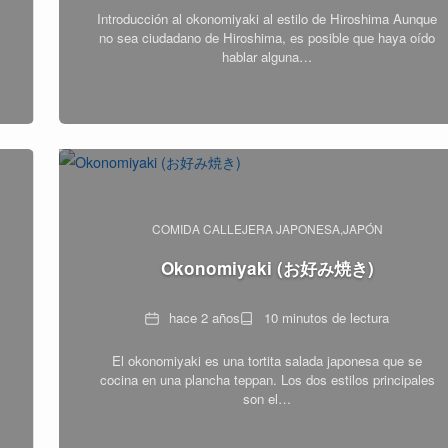
de
Introducción al okonomiyaki al estilo de Hiroshima Aunque
lectura
no sea ciudadano de Hiroshima, es posible que haya oído
hablar alguna…
COMIDA CALLEJERA JAPONESA
JAPÓN
Okonomiyaki (お好み焼き)
Fecha
Tiempo
hace 2 años
10 minutos de lectura
de
El okonomiyaki es una tortita salada japonesa que se
lectura
cocina en una plancha teppan. Los dos estilos principales
son el…