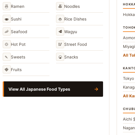
HOKK
🍜
🍝
Ramen
Noodles
Hokka
🍣
🍚
Sushi
Rice Dishes
TOHO
🦐
🥩
Seafood
Wagyu
Aomor
🍲
🥢
Hot Pot
Street Food
Miyag
All T
🍡
🍘
Sweets
Snacks
KANT
🍓
Fruits
Toky
Kana
→
View All Japanese Food Types
All Ka
CHUB
Aichi
Naga