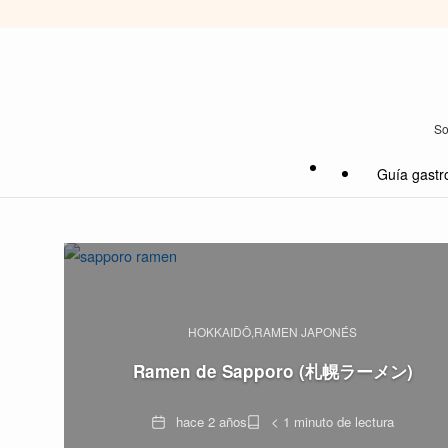
So
Guía gastr
HOKKAIDŌ
RAMEN JAPONÉS
Ramen de Sapporo (札幌ラーメン)
Fecha
Tiempo
hace 2 años
< 1 minuto de lectura
de