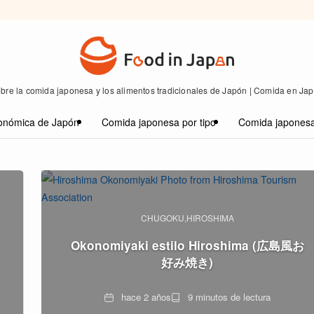
bre la comida japonesa y los alimentos tradicionales de Japón | Comida en Ja
onómica de Japón
Comida japonesa por tipo
Comida japonesa
CHUGOKU
HIROSHIMA
Okonomiyaki estilo Hiroshima (広島風お
好み焼き)
Fecha
Tiempo
hace 2 años
9 minutos de lectura