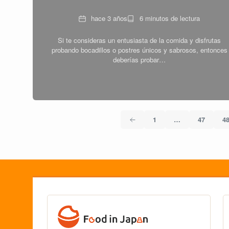
Fecha
Tiempo
hace 3 años
6 minutos de lectura
de
Si te consideras un entusiasta de la comida y disfrutas
lectura
probando bocadillos o postres únicos y sabrosos, entonces
deberías probar…
1
…
47
4