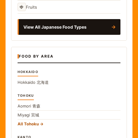
🍓
Fruits
→
View All Japanese Food Types
FOOD BY AREA
HOKKAIDO
Hokkaido
北海道
TOHOKU
Aomori
青森
Miyagi
宮城
All Tohoku
KANTO