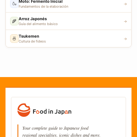
Moto: Fermento Inicial
🍶
→
Fundamentos de la elaboración
Arroz Japonés
🌾
→
Guía del alimento básico
Tsukemen
🍜
→
Cultura de fideos
Your complete guide to Japanese food
regional specialties, iconic dishes and more.