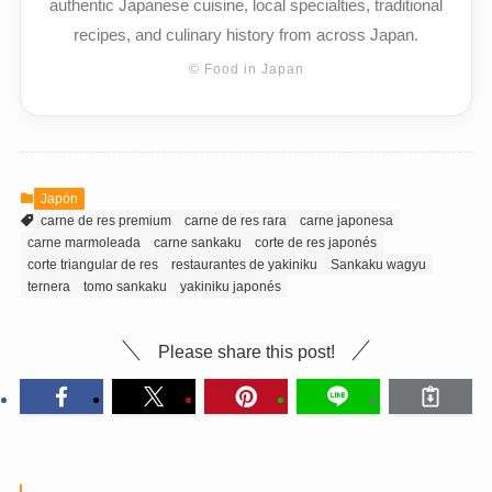
authentic Japanese cuisine, local specialties, traditional
recipes, and culinary history from across Japan.
© Food in Japan
Japón
carne de res premium
carne de res rara
carne japonesa
carne marmoleada
carne sankaku
corte de res japonés
corte triangular de res
restaurantes de yakiniku
Sankaku wagyu
ternera
tomo sankaku
yakiniku japonés
Please share this post!