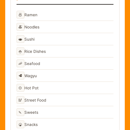
🍜
Ramen
🍝
Noodles
🍣
Sushi
🍚
Rice Dishes
🦐
Seafood
🥩
Wagyu
🍲
Hot Pot
🥢
Street Food
🍡
Sweets
🍘
Snacks