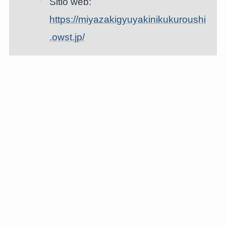
Sitio web:
https://miyazakigyuyakinikukuroushi
.owst.jp/