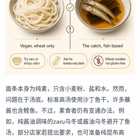
面条本身为纯素，只含小麦粉、盐和水。然而，
问题在于汤底。标准高汤使用沙丁鱼干，许多蘸
酱也含鲣鱼。不过，素食者仍有变通办法。例
如，纯酱油调味的zaru乌冬或酱油乌冬避开了鱼
汤，部分店家若提出要求，也可准备纯昆布高