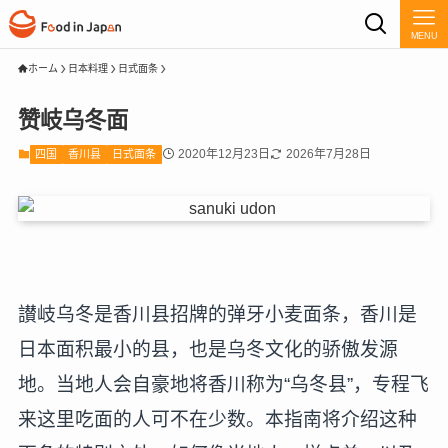
MENU
ホーム
日本料理
日式面条
赞岐乌冬面
2020年12月23日
2026年7月28日
四国
香川县
日式面条
讃岐乌冬是香川县招牌的弹牙小麦面条，香川是
日本面积最小的县，也是乌冬文化的骄傲发源
地。当地人会自豪地将香川称为“乌冬县”，专程飞
来这里吃面的人可不在少数。本指南将介绍这种