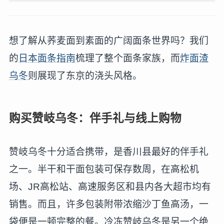
想了解从荞麦面到素面的广阔面条世界吗？我们
的
日本面条指南
梳理了整个面条家族，而
炸面渣
乌冬
则展现了东京的浇头风格。
购买赞岐乌冬：伴手礼与线上购物
赞岐乌冬十分适合携带，是香川县最好的伴手礼
之一。半干和干面包装可保存数周，在高松机
场、JR高松站、高速服务区和县内各大超市均有
销售。而且，许多包装附带浓缩沙丁鱼高汤，一
袋便是一顿完整的餐。冷冻赞岐乌冬是另一个绝