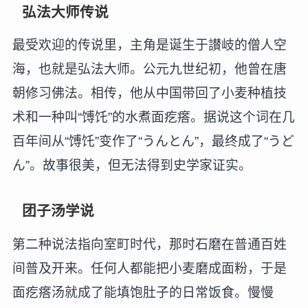
弘法大师传说
最受欢迎的传说里，主角是诞生于讃岐的僧人空
海，也就是弘法大师。公元九世纪初，他曾在唐
朝修习佛法。相传，他从中国带回了小麦种植技
术和一种叫“馎饦”的水煮面疙瘩。据说这个词在几
百年间从“馎饦”变作了“うんとん”，最终成了“うど
ん”。故事很美，但无法得到史学家证实。
团子汤学说
第二种说法指向室町时代，那时石磨在普通百姓
间普及开来。任何人都能把小麦磨成面粉，于是
面疙瘩汤就成了能填饱肚子的日常饭食。慢慢