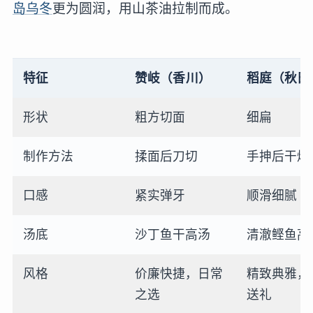
岛乌冬
更为圆润，用山茶油拉制而成。
特征
赞岐（香川）
稻庭（秋田
形状
粗方切面
细扁
制作方法
揉面后刀切
手抻后干燥
口感
紧实弹牙
顺滑细腻
汤底
沙丁鱼干高汤
清澈鲣鱼高
风格
价廉快捷，日常
精致典雅，
之选
送礼