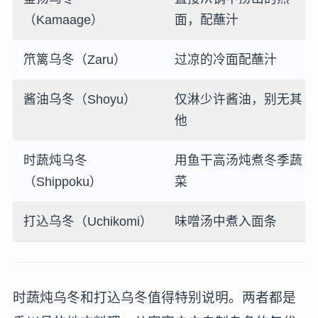
（Kamaage）
面，配蘸汁
笊篱乌冬（Zaru）
过凉的冷面配蘸汁
酱油乌冬（Shoyu）
仅淋少许酱油，别无其
他
时蔬炖乌冬
用鱼干高汤炖煮冬季蔬
（Shippoku）
菜
打込乌冬（Uchikomi）
味噌汤中煮入面条
时蔬炖乌冬和打込乌冬值得特别说明。两者都是