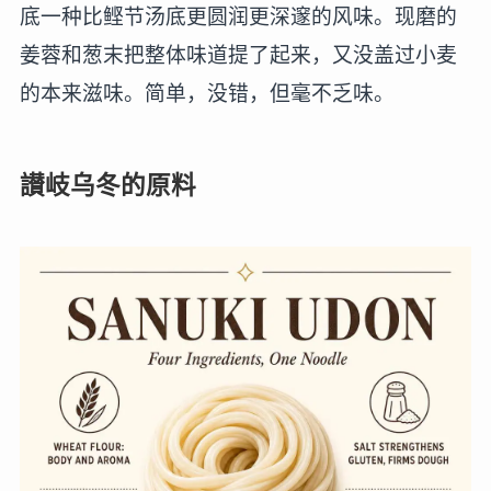
底一种比鲣节汤底更圆润更深邃的风味。现磨的
姜蓉和葱末把整体味道提了起来，又没盖过小麦
的本来滋味。简单，没错，但毫不乏味。
讃岐乌冬的原料