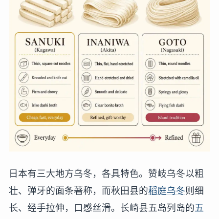
日本有三大地方乌冬，各具特色。赞岐乌冬以粗
壮、弹牙的面条著称，而秋田县的
稻庭乌冬
则细
长、经手拉伸，口感丝滑。长崎县五岛列岛的
五