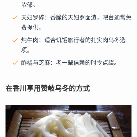
浓郁。
天妇罗碎：香脆的天妇罗面渣，吧台通常免
费提供。
炖牛肉：适合饥饿旅行者的扎实肉乌冬选
项。
酢橘与芝麻：老一辈信赖的时令点缀。
在香川享用赞岐乌冬的方式