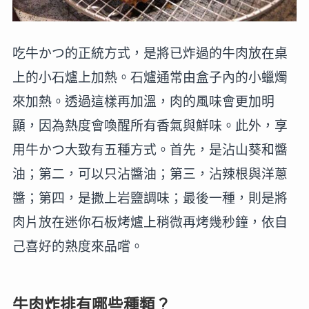
吃牛かつ的正統方式，是將已炸過的牛肉放在桌
上的小石爐上加熱。石爐通常由盒子內的小蠟燭
來加熱。透過這樣再加溫，肉的風味會更加明
顯，因為熱度會喚醒所有香氣與鮮味。此外，享
用牛かつ大致有五種方式。首先，是沾山葵和醬
油；第二，可以只沾醬油；第三，沾辣根與洋蔥
醬；第四，是撒上岩鹽調味；最後一種，則是將
肉片放在迷你石板烤爐上稍微再烤幾秒鐘，依自
己喜好的熟度來品嚐。
牛肉炸排有哪些種類？