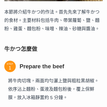
本節將介紹牛かつ的作法。首先先來了解牛かつ
的食材。主要材料包括牛肉、帶葉蘿蔔、鹽、麵
粉、雞蛋、麵包粉、味噌、辣油、砂糖與醬油。
牛かつ怎麼做
STEP
Prepare the beef
將牛肉切塊，兩面均勻灑上鹽與粗粒黑胡椒。
依序沾上麵粉、蛋液及麵包粉後，覆上保鮮
膜，放入冰箱靜置約 5 分鐘。