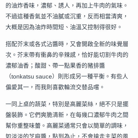
的油炸香味，濃郁、誘人，再加上牛肉的氣味。
不過這種香氣並不油膩或沉重，反而相當清爽，
大概是因為油炸時間短、油溫又控制得很好。
搭配芥末或各式沾醬時，又會開啟全新的味覺層
次。芥末帶有衝鼻的辛辣感，恰好能切割牛肉的
濃郁油香；酸甜、帶一點果香的豬排醬
（tonkatsu sauce）則形成另一種平衡。有些人
偏愛其一，而我則喜歡輪流交替品嚐。
一同上桌的蔬菜，特別是高麗菜絲，絕不只是擺
盤裝飾。它們爽脆清新，在每幾口濃郁牛肉之間
幫你重整味蕾。高麗菜通常只會以簡單的調味，
如淡淡的芝麻醬，點到為止，不會搶走主菜的風