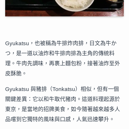
Gyukatsu，也被稱為牛排炸肉排，日文為牛か
つ，是一道以油炸和牛排肉排為主角的傳統料
理。牛肉先調味，再裹上麵包粉，接著油炸至外
皮酥脆。
Gyukatsu 與豬排（Tonkatsu）相似，但有一個
關鍵差異：它以和牛取代豬肉。這道料理起源於
東京，是當地的招牌美食，如今隨著越來越多人
品嚐到它獨特的風味與口感，人氣迅速攀升。