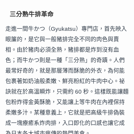
三分熟牛排革命
走進一間牛かつ（Gyukatsu）專門店，首先映入
眼簾的，是它與一般豬排完全不同的肉色與賣
相。由於豬肉必須全熟，豬排都是炸到沒有血
色；而牛かつ則是一種「三分熟」的奇蹟。人們
最常好奇的，就是那層薄而酥脆的外衣，為何能
包裹著如奶油般柔嫩、鮮亮粉紅的牛肉中心。祕
訣就在於高溫瞬炸，只需約 60 秒。這樣既能讓麵
包粉炸得金黃酥脆，又能讓上等牛肉在內裡保持
柔嫩多汁。某種意義上，它就是把高級牛排偽裝
成一塊療癒系炸肉排，入口即化的口感也讓它成
為日本各大城市瘋傳的熱門美食。