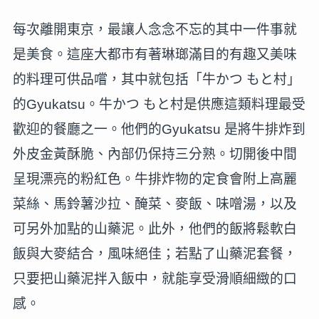
每次離開東京，最讓人念念不忘的其中一件事就
是美食。這座大都市有著琳瑯滿目的有趣又美味
的料理可供品嚐，其中就包括「牛かつ もと村」
的Gyukatsu。牛かつ もと村是供應這類料理最受
歡迎的餐廳之一。他們的Gyukatsu 是將牛排炸到
外皮金黃酥脆、內部仍保持三分熟。切開後中間
呈現漂亮的粉紅色。牛排炸物的定食會附上高麗
菜絲、馬鈴薯沙拉、醃菜、麥飯、味噌湯，以及
可另外加點的山藥泥。此外，他們的飯將鬆軟白
飯與大麥結合，風味絕佳；若點了山藥泥套餐，
只要把山藥泥拌入飯中，就能享受滑順細緻的口
感。