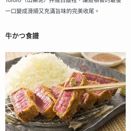
Tororo
（山藥泥）拌進白飯裡，讓這頓餐的最後
一口變成滑順又充滿旨味的完美收尾。
牛かつ食譜