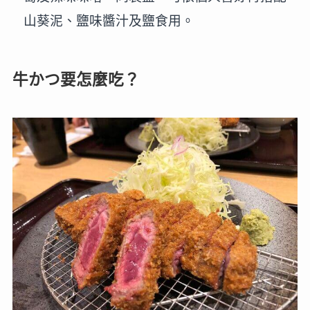
山葵泥、鹽味醬汁及鹽食用。
牛かつ要怎麼吃？