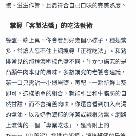
騰、滋滋作響，且最符合自己口味的完美熟度。
掌握「客製沾醬」的吃法藝術
餐盤一端上桌，你會看到好幾個小碟子，種類繁
多，常讓人忍不住上網搜尋「正確吃法」。和豬
排常見的那種濃稠棕色醬不同，牛かつ講究的是
凸顯牛肉本身的風味。多數講究的老饕會建議，
第一口只需沾一小撮岩鹽，再配上一點新鮮山葵
即可。這樣簡單的組合，就能引出和牛脂肪的自
然甘甜，而不會掩蓋肉味。你還會看到加入高湯
的醬油、以及奶香濃郁的洋蔥或辣根沾醬。網路
上流傳的一個「專業吃法」，是將附上的