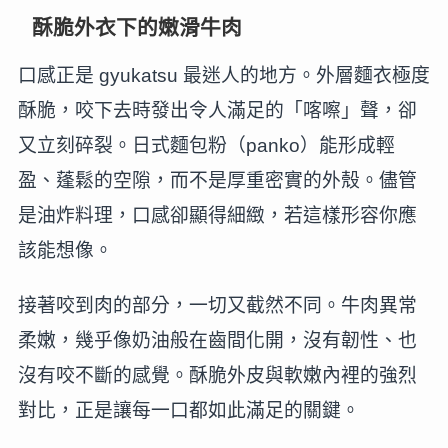
酥脆外衣下的嫩滑牛肉
口感正是 gyukatsu 最迷人的地方。外層麵衣極度
酥脆，咬下去時發出令人滿足的「喀嚓」聲，卻
又立刻碎裂。日式麵包粉（panko）能形成輕
盈、蓬鬆的空隙，而不是厚重密實的外殼。儘管
是油炸料理，口感卻顯得細緻，若這樣形容你應
該能想像。
接著咬到肉的部分，一切又截然不同。牛肉異常
柔嫩，幾乎像奶油般在齒間化開，沒有韌性、也
沒有咬不斷的感覺。酥脆外皮與軟嫩內裡的強烈
對比，正是讓每一口都如此滿足的關鍵。