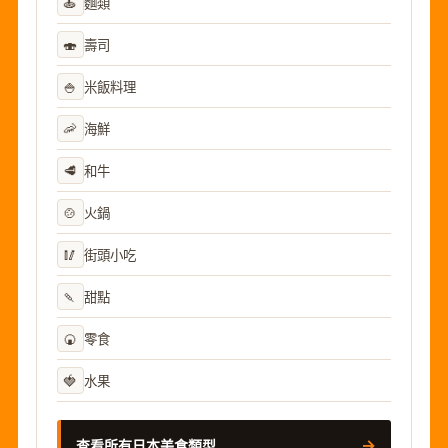
🍝
麵類
🍣
壽司
🍚
米飯料理
🦐
海鮮
🥩
和牛
🍲
火鍋
🥢
街頭小吃
🍡
甜點
🍘
零食
🍓
水果
→
查看所有日本美食類型