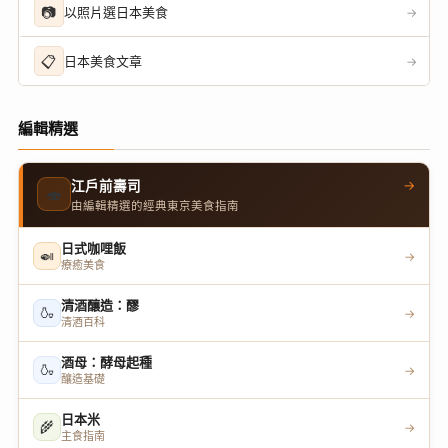
📷
以照片選日本美食
→
📋
日本美食文章
→
編輯精選
→
江戶前壽司
🍣
由編輯精選的經典東京美食指南
日式咖哩飯
🍛
→
療癒美食
清酒釀造：醪
🍶
→
清酒百科
酒母：酵母起種
🍶
→
釀造基礎
日本米
🌾
→
主食指南