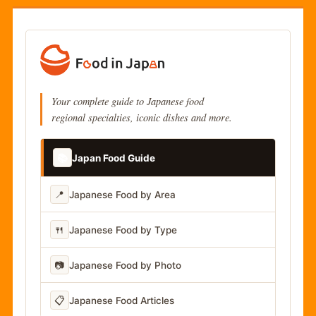
Your complete guide to Japanese food
regional specialties, iconic dishes and more.
📚
Japan Food Guide
📍
Japanese Food by Area
🍴
Japanese Food by Type
📷
Japanese Food by Photo
📋
Japanese Food Articles