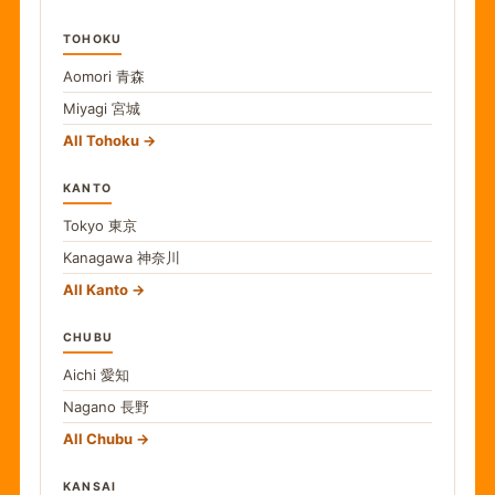
TOHOKU
Aomori
青森
Miyagi
宮城
All Tohoku
KANTO
Tokyo
東京
Kanagawa
神奈川
All Kanto
CHUBU
Aichi
愛知
Nagano
長野
All Chubu
KANSAI