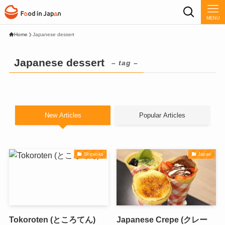
MENU
Home
Japanese dessert
Japanese dessert
– tag –
New Articles
Popular Articles
Shizuoka
Japan
Tokoroten (ところてん)
Japanese Crepe (クレー