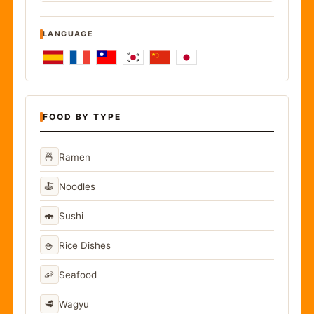
LANGUAGE
FOOD BY TYPE
🍜
Ramen
🍝
Noodles
🍣
Sushi
🍚
Rice Dishes
🦐
Seafood
🥩
Wagyu