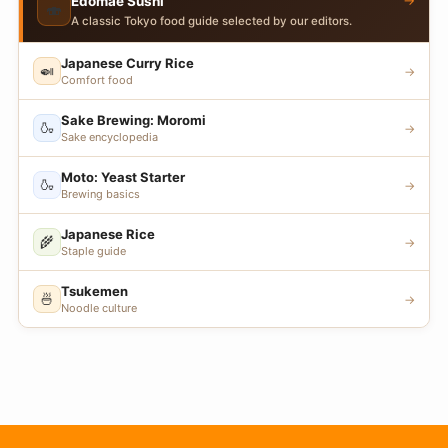
→
Edomae Sushi
🍣
A classic Tokyo food guide selected by our editors.
Japanese Curry Rice
🍛
→
Comfort food
Sake Brewing: Moromi
🍶
→
Sake encyclopedia
Moto: Yeast Starter
🍶
→
Brewing basics
Japanese Rice
🌾
→
Staple guide
Tsukemen
🍜
→
Noodle culture