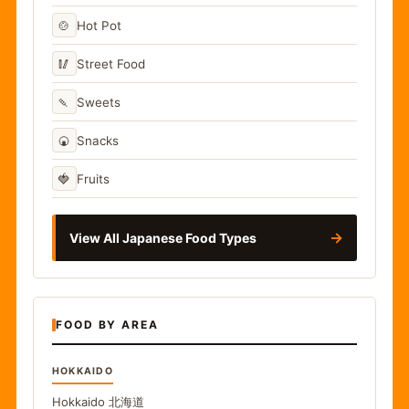
🍲
Hot Pot
🥢
Street Food
🍡
Sweets
🍘
Snacks
🍓
Fruits
→
View All Japanese Food Types
FOOD BY AREA
HOKKAIDO
Hokkaido
北海道