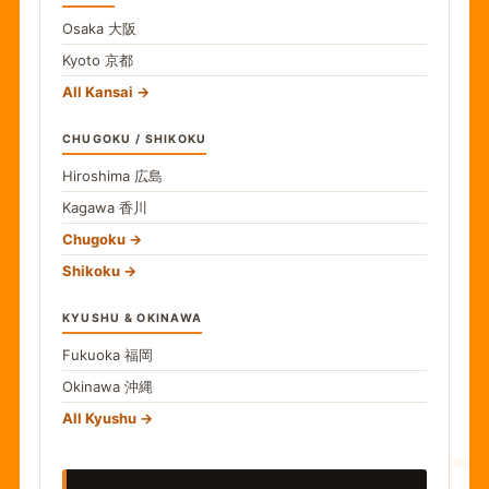
Osaka
大阪
Kyoto
京都
All Kansai
CHUGOKU / SHIKOKU
Hiroshima
広島
Kagawa
香川
Chugoku
Shikoku
KYUSHU & OKINAWA
Fukuoka
福岡
Okinawa
沖縄
食
All Kyushu