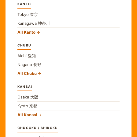
KANTO
Tokyo
東京
Kanagawa
神奈川
All Kanto
CHUBU
Aichi
愛知
Nagano
長野
All Chubu
KANSAI
Osaka
大阪
Kyoto
京都
All Kansai
CHUGOKU / SHIKOKU