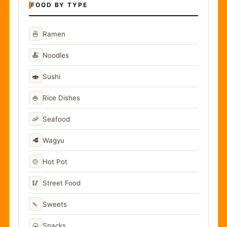
FOOD BY TYPE
🍜
Ramen
🍝
Noodles
🍣
Sushi
🍚
Rice Dishes
🦐
Seafood
🥩
Wagyu
🍲
Hot Pot
🥢
Street Food
🍡
Sweets
🍘
Snacks