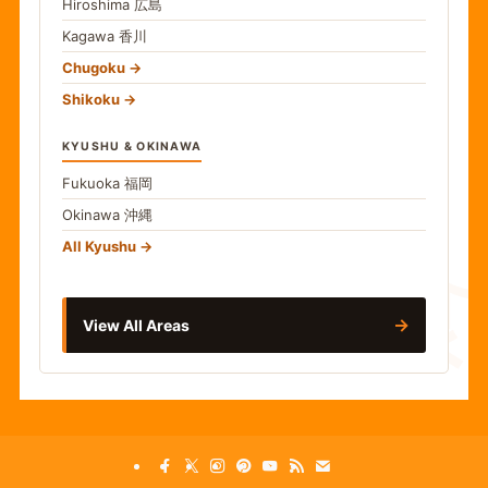
Hiroshima
広島
Kagawa
香川
Chugoku
Shikoku
KYUSHU & OKINAWA
Fukuoka
福岡
Okinawa
沖縄
食
All Kyushu
→
View All Areas