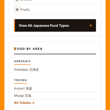
🍓
Fruits
→
View All Japanese Food Types
FOOD BY AREA
HOKKAIDO
Hokkaido
北海道
TOHOKU
Aomori
青森
Miyagi
宮城
All Tohoku