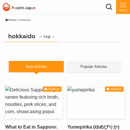
MENU
Home
hokkaido
hokkaido
– tag –
New Articles
Popular Articles
Hokkaido
Hokkaido
What to Eat in Sapporo:
Yumepirika (ゆめぴりか)