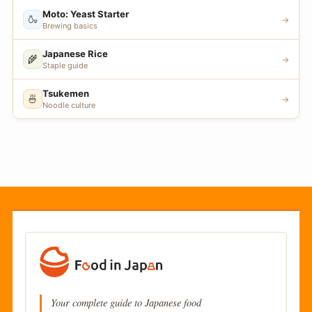
Moto: Yeast Starter
🍶
→
Brewing basics
Japanese Rice
🌾
→
Staple guide
Tsukemen
🍜
→
Noodle culture
Your complete guide to Japanese food