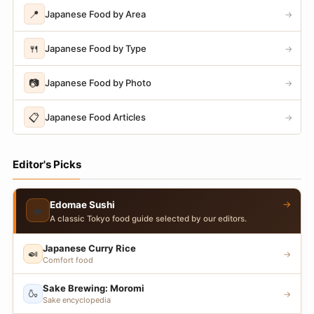
📍
Japanese Food by Area
→
🍴
Japanese Food by Type
→
📷
Japanese Food by Photo
→
📋
Japanese Food Articles
→
Editor's Picks
→
Edomae Sushi
🍣
A classic Tokyo food guide selected by our editors.
Japanese Curry Rice
🍛
→
Comfort food
Sake Brewing: Moromi
🍶
→
Sake encyclopedia