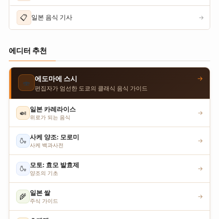
📋
일본 음식 기사
→
에디터 추천
→
에도마에 스시
🍣
편집자가 엄선한 도쿄의 클래식 음식 가이드
일본 카레라이스
🍛
→
위로가 되는 음식
사케 양조: 모로미
🍶
→
사케 백과사전
모토: 효모 발효제
🍶
→
양조의 기초
일본 쌀
🌾
→
주식 가이드