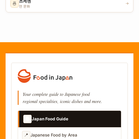
츠케멘
🍜
→
면 문화
Your complete guide to Japanese food
regional specialties, iconic dishes and more.
📚
Japan Food Guide
📍
Japanese Food by Area