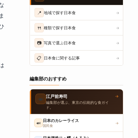
な
📍
地域で探す日本食
→
ま
ひ
🍴
種類で探す日本食
→
📷
写真で選ぶ日本食
→
📋
日本食に関する記事
→
は
編集部のおすすめ
→
江戸前寿司
🍣
編集部が選ぶ、東京の伝統的な食ガイ
ド。
日本のカレーライス
🍛
→
国民食