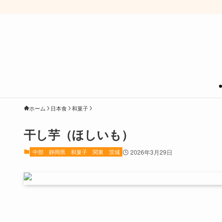
ホーム
日本食
和菓子
干し芋（ほしいも）
中部
静岡県
和菓子
関東
茨城
2026年3月29日