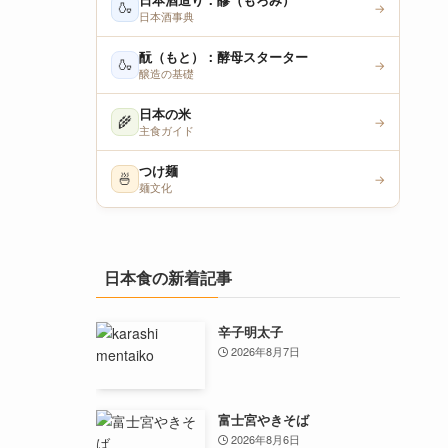
日本酒造り：醪（もろみ）
🍶
→
日本酒事典
酛（もと）：酵母スターター
🍶
→
醸造の基礎
日本の米
🌾
→
主食ガイド
つけ麺
🍜
→
麺文化
日本食の新着記事
辛子明太子
2026年8月7日
富士宮やきそば
2026年8月6日