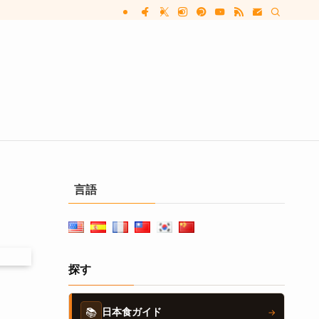
言語
探す
📚
日本食ガイド
→