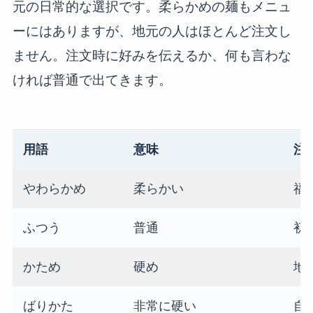
元の日常的な選択です。柔らかめの麺もメニュ
ーにはありますが、地元の人はほとんど注文し
ません。注文時に好みを伝えるか、何も言わな
ければ普通で出てきます。
用語
意味
注
やわらかめ
柔らかい
福
ふつう
普通
初
かため
硬め
地
ばりかた
非常に硬い
自