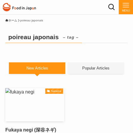
MENU
ホーム
poireau japonais
poireau japonais
– tag –
New Articles
Popular Articles
Saitama
Fukaya negi (深谷ネギ)