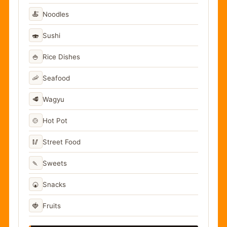
🍝
Noodles
🍣
Sushi
🍚
Rice Dishes
🦐
Seafood
🥩
Wagyu
🍲
Hot Pot
🥢
Street Food
🍡
Sweets
🍘
Snacks
🍓
Fruits