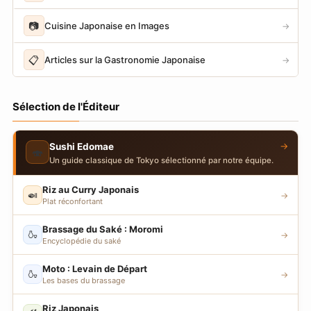
📷
Cuisine Japonaise en Images
→
📋
Articles sur la Gastronomie Japonaise
→
Sélection de l'Éditeur
→
Sushi Edomae
🍣
Un guide classique de Tokyo sélectionné par notre équipe.
Riz au Curry Japonais
🍛
→
Plat réconfortant
Brassage du Saké : Moromi
🍶
→
Encyclopédie du saké
Moto : Levain de Départ
🍶
→
Les bases du brassage
Riz Japonais