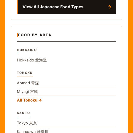
→
View All Japanese Food Types
FOOD BY AREA
HOKKAIDO
Hokkaido
北海道
TOHOKU
Aomori
青森
Miyagi
宮城
All Tohoku
KANTO
Tokyo
東京
Kanagawa
神奈川