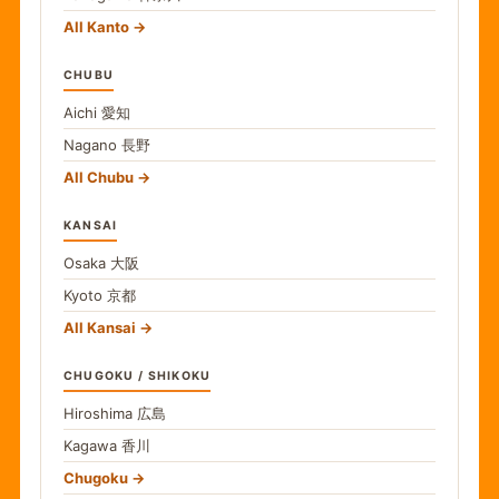
All Kanto
CHUBU
Aichi
愛知
Nagano
長野
All Chubu
KANSAI
Osaka
大阪
Kyoto
京都
All Kansai
CHUGOKU / SHIKOKU
Hiroshima
広島
Kagawa
香川
Chugoku