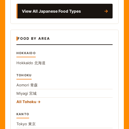
→
View All Japanese Food Types
FOOD BY AREA
HOKKAIDO
Hokkaido
北海道
TOHOKU
Aomori
青森
Miyagi
宮城
All Tohoku
KANTO
Tokyo
東京