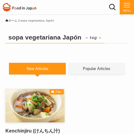
MENU
ホーム
sopa vegetariana Japón
sopa vegetariana Japón
– tag –
New Articles
Popular Articles
Tokio
Kenchinjiru (けんちん汁)