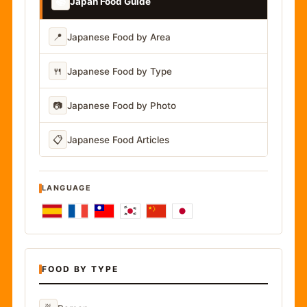
📚
Japan Food Guide
📍
Japanese Food by Area
🍴
Japanese Food by Type
📷
Japanese Food by Photo
📋
Japanese Food Articles
LANGUAGE
FOOD BY TYPE