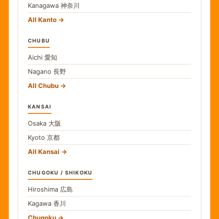
Kanagawa
神奈川
All Kanto
CHUBU
Aichi
愛知
Nagano
長野
All Chubu
KANSAI
Osaka
大阪
Kyoto
京都
All Kansai
CHUGOKU / SHIKOKU
Hiroshima
広島
Kagawa
香川
Chugoku