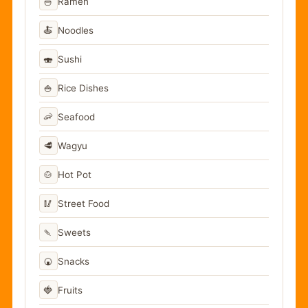
🍜
Ramen
🍝
Noodles
🍣
Sushi
🍚
Rice Dishes
🦐
Seafood
🥩
Wagyu
🍲
Hot Pot
🥢
Street Food
🍡
Sweets
🍘
Snacks
🍓
Fruits