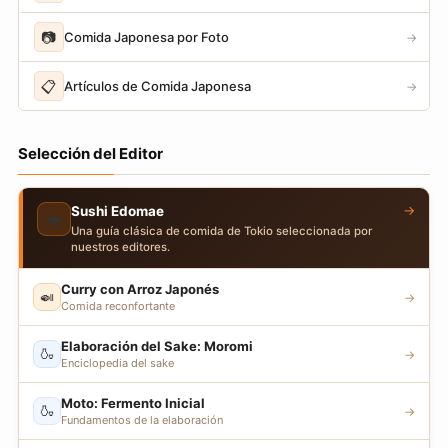
📷
Comida Japonesa por Foto
→
📋
Artículos de Comida Japonesa
→
Selección del Editor
→
Sushi Edomae
🍣
Una guía clásica de comida de Tokio seleccionada por
nuestros editores.
Curry con Arroz Japonés
🍛
→
Comida reconfortante
Elaboración del Sake: Moromi
🍶
→
Enciclopedia del sake
Moto: Fermento Inicial
🍶
→
Fundamentos de la elaboración