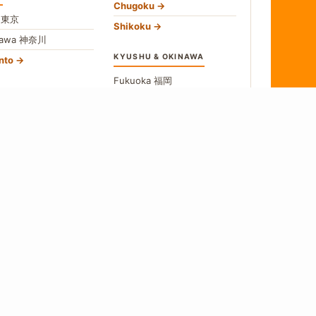
Chugoku
o
東京
Shikoku
gawa
神奈川
KYUSHU & OKINAWA
nto
Fukuoka
福岡
U
Okinawa
沖縄
愛知
All Kyushu
no
長野
hubu
→
w All Areas
食
 a source, we say