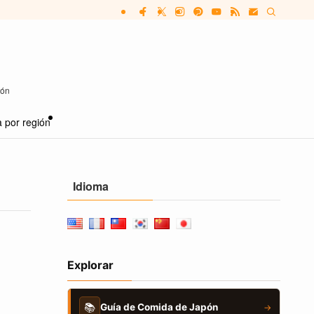
pón
 por región
Idioma
Explorar
📚
Guía de Comida de Japón
→