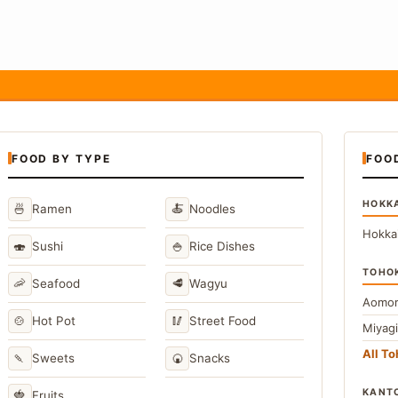
FOOD BY TYPE
FOO
HOKK
🍜
🍝
Ramen
Noodles
Hokka
🍣
🍚
Sushi
Rice Dishes
TOHO
🦐
🥩
Seafood
Wagyu
Aomor
🍲
🥢
Hot Pot
Street Food
Miyag
All T
🍡
🍘
Sweets
Snacks
KANT
🍓
Fruits