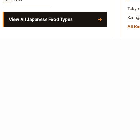
Toky
Kana
→
View All Japanese Food Types
All Ka
CHUB
Aichi
Naga
All C
Vie
About
Editorial Policy
Our Writers
Contact
Privacy Policy
 from Japanese-language primary sources. Where a figure cannot be traced to
so.
How we work