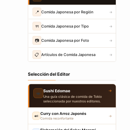
📍
Comida Japonesa por Región
→
🍴
Comida Japonesa por Tipo
→
📷
Comida Japonesa por Foto
→
📋
Artículos de Comida Japonesa
→
Selección del Editor
→
Sushi Edomae
🍣
Una guía clásica de comida de Tokio
seleccionada por nuestros editores.
Curry con Arroz Japonés
🍛
→
Comida reconfortante