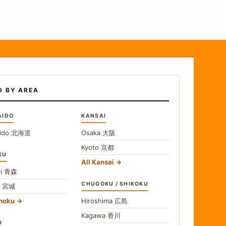
D BY AREA
AIDO
KANSAI
ido
北海道
Osaka
大阪
Kyoto
京都
KU
All Kansai
i
青森
CHUGOKU / SHIKOKU
i
宮城
ohoku
Hiroshima
広島
Kagawa
香川
O