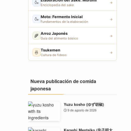
Elaboración del Sake: Moromi
🍶
→
Enciclopedia del sake
Moto: Fermento Inicial
🍶
→
Fundamentos de la elaboración
Arroz Japonés
🌾
→
Guía del alimento básico
Tsukemen
🍜
→
Cultura de fideos
Nueva publicación de comida
japonesa
Yuzu kosho (ゆず胡椒)
9 de agosto de 2026
Karashi Mentaiko (辛子明太