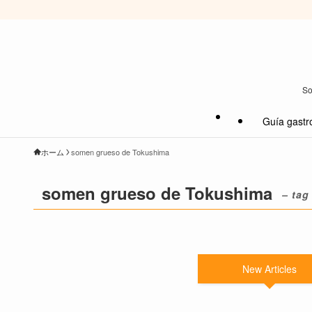
So
Guía gastr
ホーム
somen grueso de Tokushima
somen grueso de Tokushima
– tag
New Articles