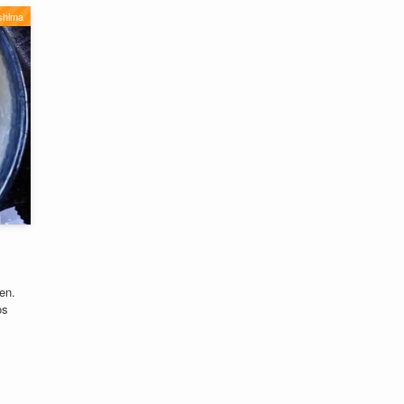
shima
en.
os