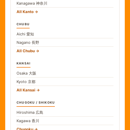
Kanagawa
神奈川
All Kanto
CHUBU
Aichi
愛知
Nagano
長野
All Chubu
KANSAI
Osaka
大阪
Kyoto
京都
All Kansai
CHUGOKU / SHIKOKU
Hiroshima
広島
Kagawa
香川
Chugoku