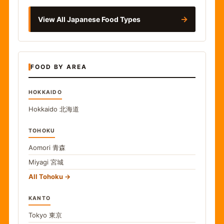
→
View All Japanese Food Types
FOOD BY AREA
HOKKAIDO
Hokkaido
北海道
TOHOKU
Aomori
青森
Miyagi
宮城
All Tohoku
KANTO
Tokyo
東京