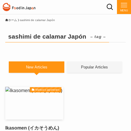
MENU
ホーム
sashimi de calamar Japón
sashimi de calamar Japón
– tag –
New Articles
Popular Articles
Mariscos japoneses
Ikasomen (イカそうめん)