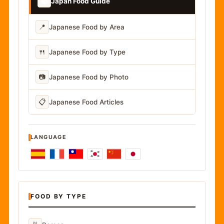
📚
Japan Food Guide
📍
Japanese Food by Area
🍴
Japanese Food by Type
📷
Japanese Food by Photo
📋
Japanese Food Articles
LANGUAGE
FOOD BY TYPE