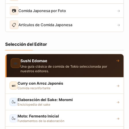
📷
Comida Japonesa por Foto
→
📋
Artículos de Comida Japonesa
→
Selección del Editor
→
Sushi Edomae
🍣
Una guía clásica de comida de Tokio seleccionada por
nuestros editores.
Curry con Arroz Japonés
🍛
→
Comida reconfortante
Elaboración del Sake: Moromi
🍶
→
Enciclopedia del sake
Moto: Fermento Inicial
🍶
→
Fundamentos de la elaboración