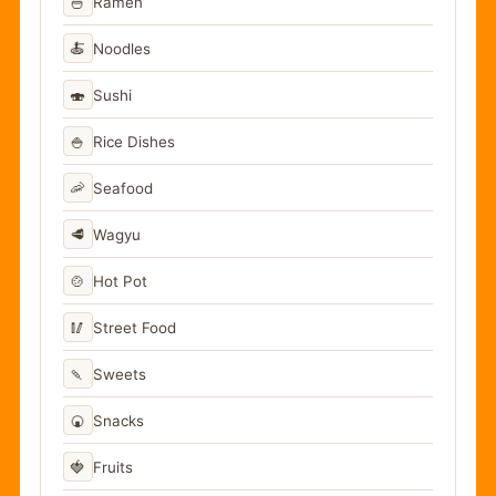
🍜
Ramen
🍝
Noodles
🍣
Sushi
🍚
Rice Dishes
🦐
Seafood
🥩
Wagyu
🍲
Hot Pot
🥢
Street Food
🍡
Sweets
🍘
Snacks
🍓
Fruits