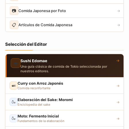
📷
Comida Japonesa por Foto
→
📋
Artículos de Comida Japonesa
→
Selección del Editor
→
Sushi Edomae
🍣
Una guía clásica de comida de Tokio seleccionada por
nuestros editores.
Curry con Arroz Japonés
🍛
→
Comida reconfortante
Elaboración del Sake: Moromi
🍶
→
Enciclopedia del sake
Moto: Fermento Inicial
🍶
→
Fundamentos de la elaboración