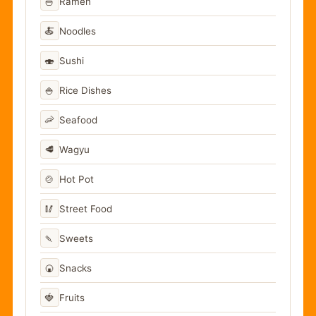
🍜
Ramen
🍝
Noodles
🍣
Sushi
🍚
Rice Dishes
🦐
Seafood
🥩
Wagyu
🍲
Hot Pot
🥢
Street Food
🍡
Sweets
🍘
Snacks
🍓
Fruits