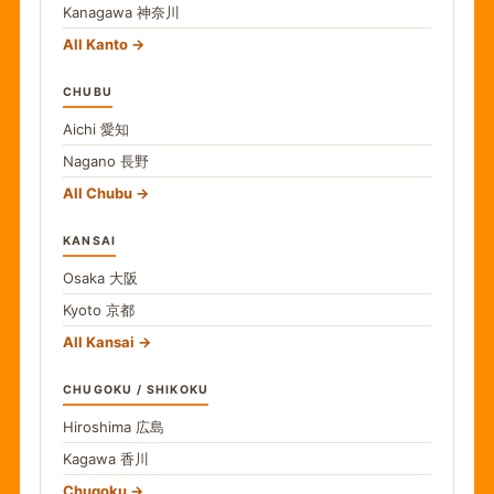
Kanagawa
神奈川
All Kanto
CHUBU
Aichi
愛知
Nagano
長野
All Chubu
KANSAI
Osaka
大阪
Kyoto
京都
All Kansai
CHUGOKU / SHIKOKU
Hiroshima
広島
Kagawa
香川
Chugoku