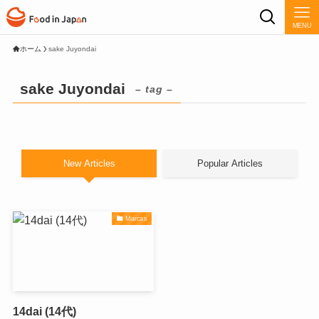
MENU
ホーム
sake Juyondai
sake Juyondai
– tag –
New Articles
Popular Articles
Marcas
14dai (14代)