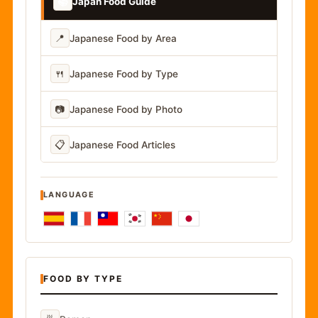
📚
Japan Food Guide
📍
Japanese Food by Area
🍴
Japanese Food by Type
📷
Japanese Food by Photo
📋
Japanese Food Articles
LANGUAGE
FOOD BY TYPE