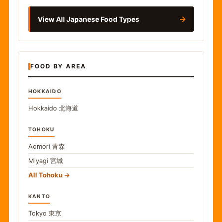
→
View All Japanese Food Types
FOOD BY AREA
HOKKAIDO
Hokkaido
北海道
TOHOKU
Aomori
青森
Miyagi
宮城
All Tohoku
KANTO
Tokyo
東京